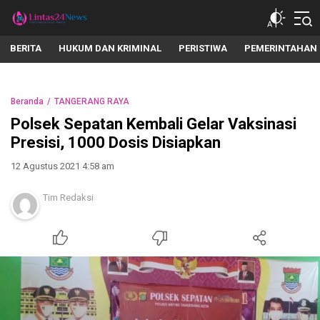
lintas24news.com
Menyingkap Setiap Realita
BERITA
HUKUM DAN KRIMINAL
PERISTIWA
PEMERINTAHAN
Beranda
TANGERANG RAYA
Polsek Sepatan Kembali Gelar Vaksinasi
Presisi, 1000 Dosis Disiapkan
12 Agustus 2021 4:58 am
Tim Redaksi