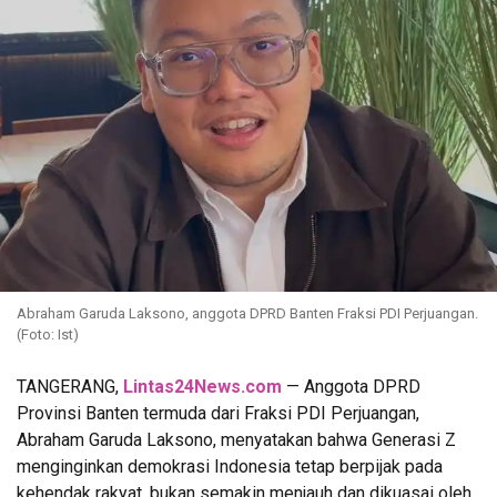
Abraham Garuda Laksono, anggota DPRD Banten Fraksi PDI Perjuangan.
(Foto: Ist)
TANGERANG,
Lintas24News.com
— Anggota DPRD
Provinsi Banten termuda dari Fraksi PDI Perjuangan,
Abraham Garuda Laksono, menyatakan bahwa Generasi Z
menginginkan demokrasi Indonesia tetap berpijak pada
kehendak rakyat, bukan semakin menjauh dan dikuasai oleh