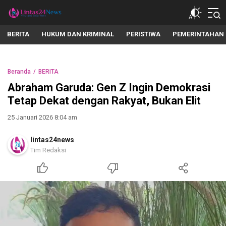
lintas24news.com
Menyingkap Setiap Realita
BERITA
HUKUM DAN KRIMINAL
PERISTIWA
PEMERINTAHAN
Beranda
BERITA
Abraham Garuda: Gen Z Ingin Demokrasi
Tetap Dekat dengan Rakyat, Bukan Elit
25 Januari 2026 8:04 am
lintas24news
Tim Redaksi