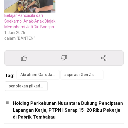
Belajar Pancasila dari
Soekarno, Anak-Anak Diajak
Memahami Jati Diri Bangsa
1 Juni 2026
dalam "BANTEN"
Abraham Garuda Laksono DPRD Banten PDIP
aspirasi Gen Z soal pilkada langsung
Tag:
penolakan pilkada melalui dprd oleh generasi muda
Holding Perkebunan Nusantara Dukung Penciptaan
Lapangan Kerja, PTPN I Serap 15–20 Ribu Pekerja
di Pabrik Tembakau