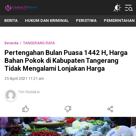
lintas24news.com
Menyingkap Setiap Realita
BERITA
HUKUM DAN KRIMINAL
PERISTIWA
PEMERINTAHAN
Beranda
TANGERANG RAYA
Pertengahan Bulan Puasa 1442 H, Harga
Bahan Pokok di Kabupaten Tangerang
Tidak Mengalami Lonjakan Harga
25 April 2021 11:21 am
Tim Redaksi