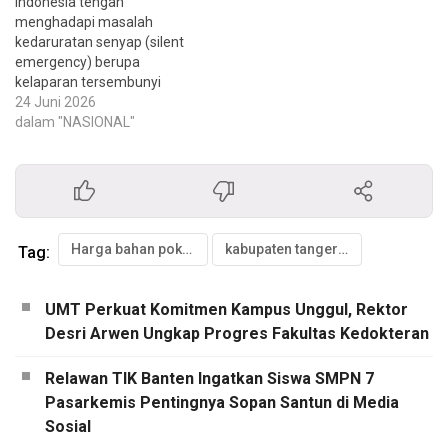
Indonesia tengah
menghadapi masalah
kedaruratan senyap (silent
emergency) berupa
kelaparan tersembunyi
(hidden hunger). Dipicu oleh
24 Juni 2026
defisiensi zat besi kronis,
dalam "NASIONAL"
kondisi ini melahirkan
lonjakan angka anemia di
berbagai penjuru Nusantara.
Padahal, para pakar
kesehatan publik menilai
bahwa intervensi paling
Harga bahan pokok
kabupaten tangerang
Tag:
strategis untuk
mengatasinya adalah lewat
fortifikasi beras. JAKARTA
UMT Perkuat Komitmen Kampus Unggul, Rektor
— Indonesia tengah
Desri Arwen Ungkap Progres Fakultas Kedokteran
menghadapi…
Relawan TIK Banten Ingatkan Siswa SMPN 7
Pasarkemis Pentingnya Sopan Santun di Media
Sosial