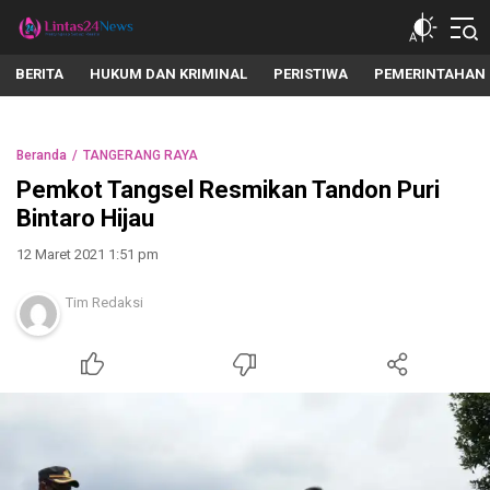
lintas24news.com
Menyingkap Setiap Realita
BERITA
HUKUM DAN KRIMINAL
PERISTIWA
PEMERINTAHAN
Beranda
TANGERANG RAYA
Pemkot Tangsel Resmikan Tandon Puri
Bintaro Hijau
12 Maret 2021 1:51 pm
Tim Redaksi