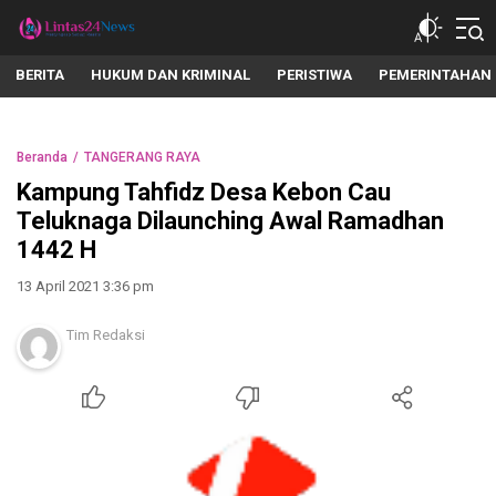
lintas24news.com
Menyingkap Setiap Realita
BERITA
HUKUM DAN KRIMINAL
PERISTIWA
PEMERINTAHAN
Beranda
TANGERANG RAYA
Kampung Tahfidz Desa Kebon Cau
Teluknaga Dilaunching Awal Ramadhan
1442 H
13 April 2021 3:36 pm
Tim Redaksi