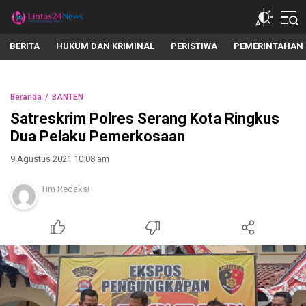
lintas24news.com
Menyingkap Setiap Realita
BERITA
HUKUM DAN KRIMINAL
PERISTIWA
PEMERINTAHAN
Beranda
BANTEN
Satreskrim Polres Serang Kota Ringkus
Dua Pelaku Pemerkosaan
9 Agustus 2021 10:08 am
Tim Redaksi