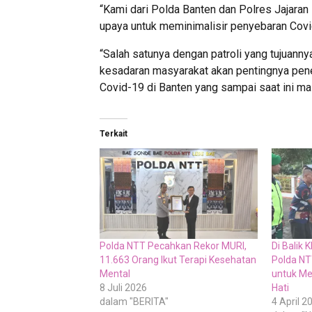
“Kami dari Polda Banten dan Polres Jajara
upaya untuk meminimalisir penyebaran Covi
“Salah satunya dengan patroli yang tujua
kesadaran masyarakat akan pentingnya pen
Covid-19 di Banten yang sampai saat ini ma
Terkait
Polda NTT Pecahkan Rekor MURI,
Di Balik
11.663 Orang Ikut Terapi Kesehatan
Polda NT
Mental
untuk M
8 Juli 2026
Hati
dalam "BERITA"
4 April 2