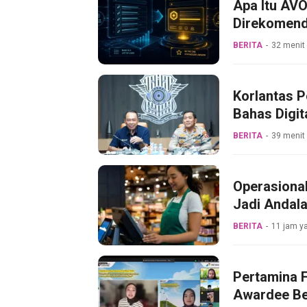
Apa Itu AVO
Direkomend
BERITA
32 menit 
Korlantas P
Bahas Digit
BERITA
39 menit 
Operasiona
Jadi Andala
BERITA
11 jam ya
Pertamina F
Awardee Be