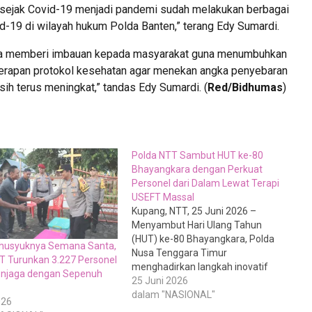
n sejak Covid-19 menjadi pandemi sudah melakukan berbagai
d-19 di wilayah hukum Polda Banten,” terang Edy Sumardi.
nnya memberi imbauan kepada masyarakat guna menumbuhkan
erapan protokol kesehatan agar menekan angka penyebaran
sih terus meningkat,” tandas Edy Sumardi. (
Red/Bidhumas
)
Polda NTT Sambut HUT ke-80
Bhayangkara dengan Perkuat
Personel dari Dalam Lewat Terapi
USEFT Massal
Kupang, NTT, 25 Juni 2026 –
Menyambut Hari Ulang Tahun
(HUT) ke-80 Bhayangkara, Polda
 Khusyuknya Semana Santa,
Nusa Tenggara Timur
T Turunkan 3.227 Personel
menghadirkan langkah inovatif
enjaga dengan Sepenuh
dalam memperkuat kualitas
25 Juni 2026
sumber daya manusia Polri melalui
dalam "NASIONAL"
026
pendekatan kesehatan mental dan