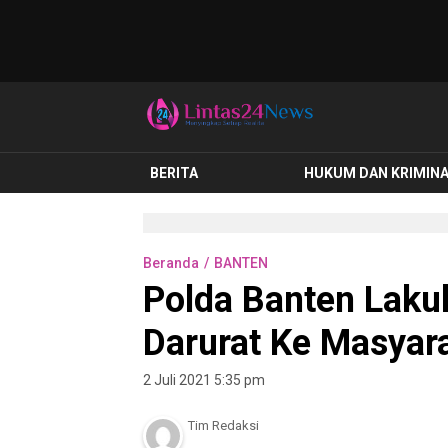
lintas24news.com
Menyingkap Setiap Realita
BERITA
HUKUM DAN KRIMIN
Beranda
BANTEN
Polda Banten Laku
Darurat Ke Masyar
2 Juli 2021 5:35 pm
Tim Redaksi