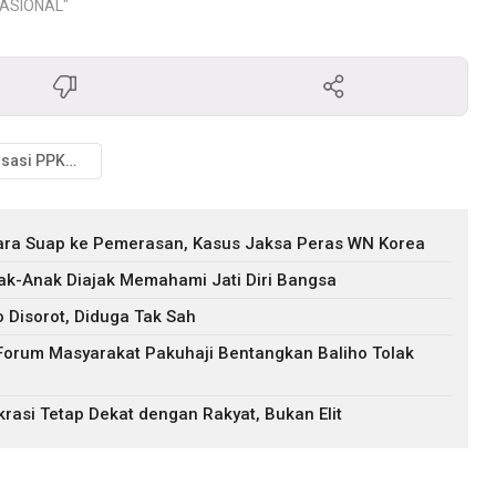
NASIONAL"
pengelolaan emosi. Ratusan
personel Polda NTT mengikuti
latihan Ultimate The Source Body,
Mind, Soul Emotional Freedom
Technique (USEFT)…
Sosialisasi PPKM Darurat
ara Suap ke Pemerasan, Kasus Jaksa Peras WN Korea
nak-Anak Diajak Memahami Jati Diri Bangsa
 Disorot, Diduga Tak Sah
Forum Masyarakat Pakuhaji Bentangkan Baliho Tolak
asi Tetap Dekat dengan Rakyat, Bukan Elit