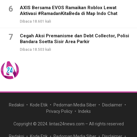
6
AXIS Bersama EVOS Ramaikan Roblox Lewat
Aktivasi #RamadanKitaBeda di Map Indo Chat
Dibaca 18.601 kali
7
Cegah Aksi Premanisme dan Debt Collector, Polisi
Bandara Soetta Sisir Area Parkir
Dibaca 18.503 kali
Redaksi
Kode Etik
Pedoman Media Siber
Disclaimer
Privacy Policy
Indeks
Copyright © 2024. lintas24news.com – All rights reserved
Redaksi
Kode Etik
Pedoman Media Siber
Disclaimer