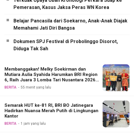
Terkuak Upaya Ubah Kronologi Perkara Suap ke
Pemerasan, Kasus Jaksa Peras WN Korea
Belajar Pancasila dari Soekarno, Anak-Anak Diajak
Memahami Jati Diri Bangsa
Dokumen SPJ Festival di Probolinggo Disorot,
Diduga Tak Sah
Membanggakan! Melky Soekirman dan
Mutiara Aulia Syahida Harumkan BRI Region
6, Raih Juara 3 Lomba Tari Nusantara 2026
Bank Indonesia
BERITA
55 menit yang lalu
Semarak HUT ke-81 RI, BRI BO Jatinegara
Hadirkan Nuansa Merah Putih di Lingkungan
Kantor
BERITA
1 jam yang lalu