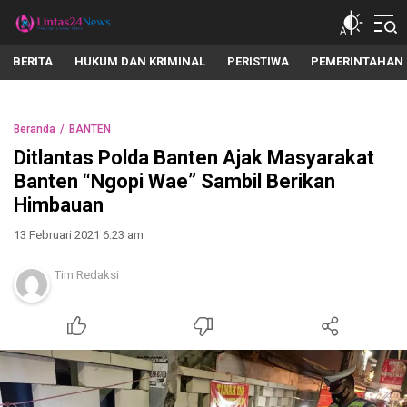
lintas24news.com
Menyingkap Setiap Realita
BERITA
HUKUM DAN KRIMINAL
PERISTIWA
PEMERINTAHAN
Beranda
BANTEN
Ditlantas Polda Banten Ajak Masyarakat
Banten “Ngopi Wae” Sambil Berikan
Himbauan
13 Februari 2021 6:23 am
Tim Redaksi