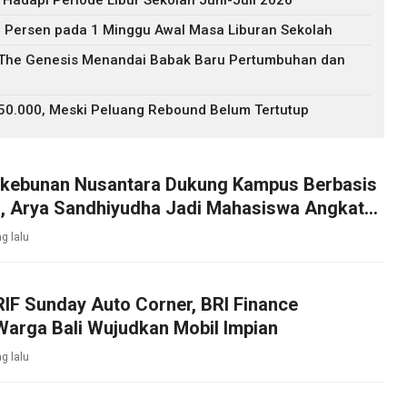
 Hadapi Periode Libur Sekolah Juni-Juli 2026
 Persen pada 1 Minggu Awal Masa Liburan Sekolah
: The Genesis Menandai Babak Baru Pertumbuhan dan
$50.000, Meski Peluang Rebound Belum Tertutup
rkebunan Nusantara Dukung Kampus Berbasis
, Arya Sandhiyudha Jadi Mahasiswa Angkatan
ister ITSI
g lalu
IF Sunday Auto Corner, BRI Finance
arga Bali Wujudkan Mobil Impian
g lalu