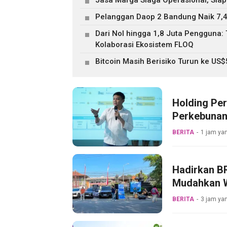
Jasa Marga Siaga Operasional, Siap
Pelanggan Daop 2 Bandung Naik 7,4
Dari Nol hingga 1,8 Juta Pengguna
Kolaborasi Ekosistem FLOQ
Bitcoin Masih Berisiko Turun ke US
Holding Pe
Perkebunan
Pertama Mag
BERITA
1 jam yan
Hadirkan BR
Mudahkan W
BERITA
3 jam yan