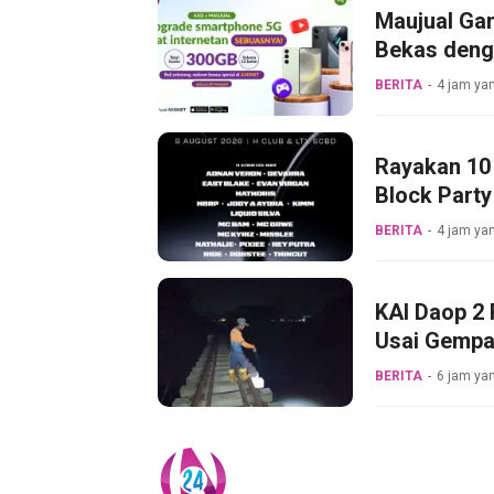
Maujual Ga
Bekas deng
BERITA
4 jam yan
Rayakan 10 
Block Party
BERITA
4 jam yan
KAI Daop 2 
Usai Gempa
BERITA
6 jam yan