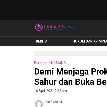
lintas24news.com
Menyingkap Setiap Realita
BERITA
HUKUM DAN KRIMIN
Beranda
NASIONAL
Demi Menjaga Proke
Sahur dan Buka B
16 April 2021 2:02 pm
Tim Redaksi