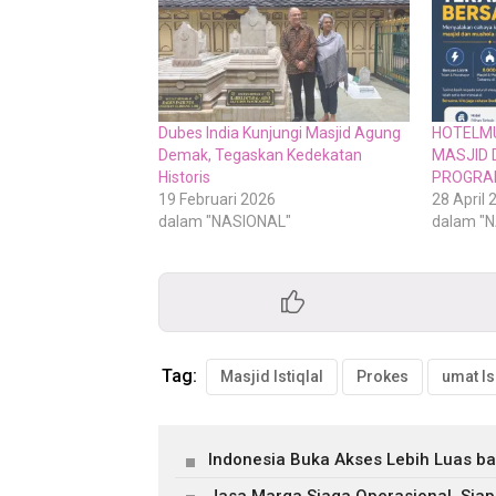
Dubes India Kunjungi Masjid Agung
HOTELMU
Demak, Tegaskan Kedekatan
MASJID 
Historis
PROGRA
19 Februari 2026
28 April 
dalam "NASIONAL"
dalam "
Tag:
Masjid Istiqlal
Prokes
umat I
Indonesia Buka Akses Lebih Luas b