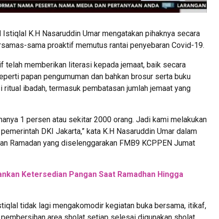
Istiqlal K.H Nasaruddin Umar mengatakan pihaknya secara
rsamas-sama proaktif memutus rantai penyebaran Covid-19.
if telah memberikan literasi kepada jemaat, baik secara
seperti papan pengumuman dan bahkan brosur serta buku
i ritual ibadah, termasuk pembatasan jumlah jemaat yang
 hanya 1 persen atau sekitar 2000 orang. Jadi kami melakukan
n pemerintah DKI Jakarta,” kata K.H Nasaruddin Umar dalam
Bulan Ramadan yang diselenggarakan FMB9 KCPPEN Jumat
nkan Ketersedian Pangan Saat Ramadhan Hingga
tiqlal tidak lagi mengakomodir kegiatan buka bersama, itikaf,
pembersihan area sholat setiap selesai digunakan sholat