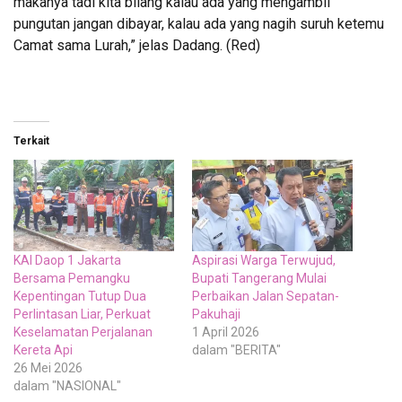
makanya tadi kita bilang kalau ada yang mengambil
pungutan jangan dibayar, kalau ada yang nagih suruh ketemu
Camat sama Lurah,” jelas Dadang. (Red)
Terkait
KAI Daop 1 Jakarta
Aspirasi Warga Terwujud,
Bersama Pemangku
Bupati Tangerang Mulai
Kepentingan Tutup Dua
Perbaikan Jalan Sepatan-
Perlintasan Liar, Perkuat
Pakuhaji
Keselamatan Perjalanan
1 April 2026
Kereta Api
dalam "BERITA"
26 Mei 2026
dalam "NASIONAL"