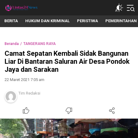
lintas24news.com
Menyingkap Setiap Realita
BERITA
HUKUM DAN KRIMINAL
PERISTIWA
PEMERINTAHAN
Beranda
TANGERANG RAYA
Camat Sepatan Kembali Sidak Bangunan
Liar Di Bantaran Saluran Air Desa Pondok
Jaya dan Sarakan
22 Maret 2021 7:05 am
Tim Redaksi