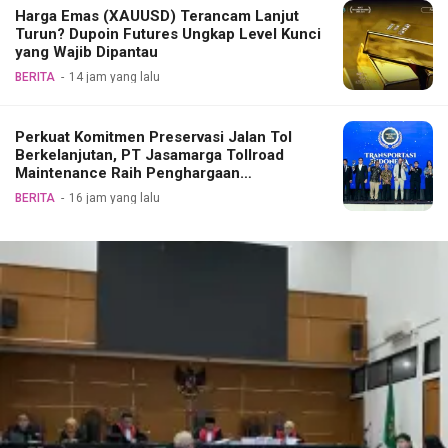
Harga Emas (XAUUSD) Terancam Lanjut
Turun? Dupoin Futures Ungkap Level Kunci
yang Wajib Dipantau
BERITA
14 jam yang lalu
Perkuat Komitmen Preservasi Jalan Tol
Berkelanjutan, PT Jasamarga Tollroad
Maintenance Raih Penghargaan
Transportasi Indonesia Award 2026
BERITA
16 jam yang lalu