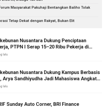
Forum Masyarakat Pakuhaji Bentangkan Baliho Tolak
asi Tetap Dekat dengan Rakyat, Bukan Elit
rkebunan Nusantara Dukung Penciptaan
rja, PTPN I Serap 15–20 Ribu Pekerja di
bakau
g lalu
rkebunan Nusantara Dukung Kampus Berbasis
, Arya Sandhiyudha Jadi Mahasiswa Angkatan
ister ITSI
g lalu
IF Sunday Auto Corner, BRI Finance