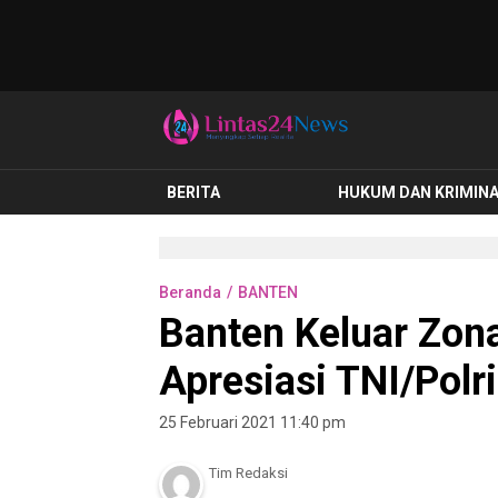
lintas24news.com
Menyingkap Setiap Realita
BERITA
HUKUM DAN KRIMIN
Beranda
BANTEN
Banten Keluar Zon
Apresiasi TNI/Pol
25 Februari 2021 11:40 pm
Tim Redaksi