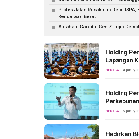
Protes Jalan Rusak dan Debu ISPA, 
Kendaraan Berat
Abraham Garuda: Gen Z Ingin Demokr
Holding Pe
Lapangan Ke
Pabrik Tem
BERITA
4 jam yan
Holding Pe
Perkebunan
Pertama Mag
BERITA
6 jam yan
Hadirkan BR