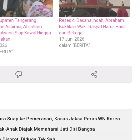
upaten Tangerang
Reses di Dasana Indah, Abraham
n Aspirasi, Abraham
Buktikan Wakil Rakyat Harus Hadir
aksono Siap Kawal Hingga
dan Bekerja
ijakan
17 Juni 2026
2026
dalam "BERITA"
ERITA"
ara Suap ke Pemerasan, Kasus Jaksa Peras WN Korea
nak-Anak Diajak Memahami Jati Diri Bangsa
 Disorot, Diduga Tak Sah