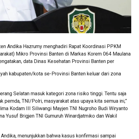
ten Andika Hazrumy menghadiri Rapat Koordinasi PPKM
rakat) Mikro Provinsi Banten di Markas Korem 064 Maulana
engatakan, data Dinas Kesehatan Provinsi Banten per
yah kabupaten/kota se-Provinsi Banten keluar dari zona
ang Selatan masuk kategori zona risiko tinggi. Tentu saja
pemda, TNI/Polri, masyarakat atas upaya kita semua ini,”
lima Kodam III Siliwangi Mayjen TNI Nugroho Budi Wiryanto
a Yusuf Brigjen TNI Gumuruh Winardjatmiko dan Wakil
a Andika, menunjukkan bahwa kasus konfirmasi sampai