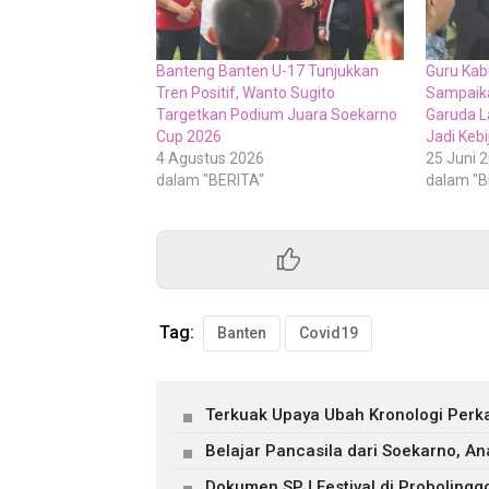
Banteng Banten U-17 Tunjukkan
Guru Kab
Tren Positif, Wanto Sugito
Sampaika
Targetkan Podium Juara Soekarno
Garuda L
Cup 2026
Jadi Keb
4 Agustus 2026
25 Juni 
dalam "BERITA"
dalam "B
Tag:
Banten
Covid19
Terkuak Upaya Ubah Kronologi Perk
Belajar Pancasila dari Soekarno, A
Dokumen SPJ Festival di Probolinggo