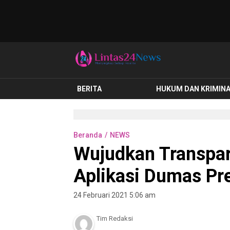
lintas24news.com
Menyingkap Setiap Realita
BERITA
HUKUM DAN KRIMIN
Beranda
NEWS
Wujudkan Transpar
Aplikasi Dumas Pre
24 Februari 2021 5:06 am
Tim Redaksi