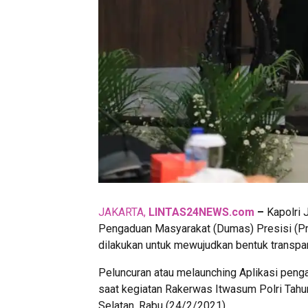
JAKARTA,
LINTAS24NEWS.com
–
Kapolri 
Pengaduan Masyarakat (Dumas) Presisi (Predi
dilakukan untuk mewujudkan bentuk transpa
Peluncuran atau melaunching Aplikasi penga
saat kegiatan Rakerwas Itwasum Polri Tah
Selatan, Rabu (24/2/2021).