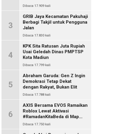
Dibaca 17.909 kali
GRIB Jaya Kecamatan Pakuhaji
Berbagi Takjil untuk Pengguna
3
Jalan
Dibaca 17.830 kali
KPK Sita Ratusan Juta Rupiah
Usai Geledah Dinas PMPTSP
4
Kota Madiun
Dibaca 17.799 kali
Abraham Garuda: Gen Z Ingin
Demokrasi Tetap Dekat
5
dengan Rakyat, Bukan Elit
Dibaca 17.788 kali
AXIS Bersama EVOS Ramaikan
Roblox Lewat Aktivasi
6
#RamadanKitaBeda di Map
Indo Chat
Dibaca 17.750 kali