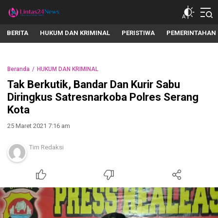
lintas24news.com
Menyingkap Setiap Realita
BERITA
HUKUM DAN KRIMINAL
PERISTIWA
PEMERINTAHAN
Beranda
HUKUM DAN KRIMINAL
Tak Berkutik, Bandar Dan Kurir Sabu
Diringkus Satresnarkoba Polres Serang
Kota
25 Maret 2021 7:16 am
Tim Redaksi