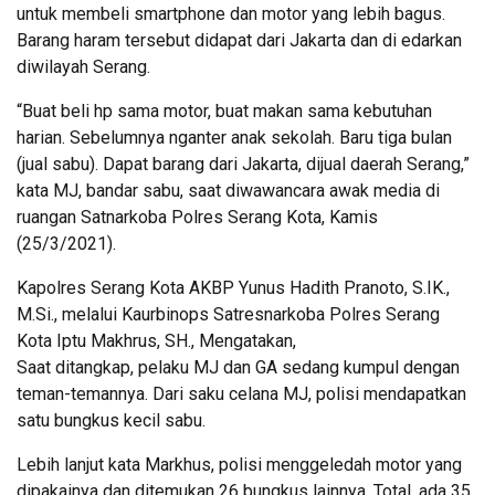
untuk membeli smartphone dan motor yang lebih bagus.
Barang haram tersebut didapat dari Jakarta dan di edarkan
diwilayah Serang.
“Buat beli hp sama motor, buat makan sama kebutuhan
harian. Sebelumnya nganter anak sekolah. Baru tiga bulan
(jual sabu). Dapat barang dari Jakarta, dijual daerah Serang,”
kata MJ, bandar sabu, saat diwawancara awak media di
ruangan Satnarkoba Polres Serang Kota, Kamis
(25/3/2021).
Kapolres Serang Kota AKBP Yunus Hadith Pranoto, S.IK.,
M.Si., melalui Kaurbinops Satresnarkoba Polres Serang
Kota Iptu Makhrus, SH., Mengatakan,
Saat ditangkap, pelaku MJ dan GA sedang kumpul dengan
teman-temannya. Dari saku celana MJ, polisi mendapatkan
satu bungkus kecil sabu.
Lebih lanjut kata Markhus, polisi menggeledah motor yang
dipakainya dan ditemukan 26 bungkus lainnya. Total, ada 35