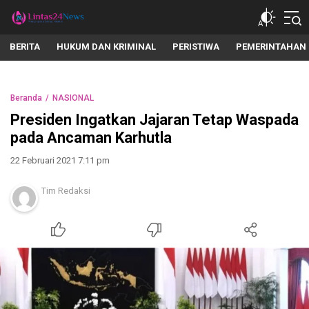
lintas24news.com
Menyingkap Setiap Realita
BERITA
HUKUM DAN KRIMINAL
PERISTIWA
PEMERINTAHAN
Beranda
NASIONAL
Presiden Ingatkan Jajaran Tetap Waspada
pada Ancaman Karhutla
22 Februari 2021 7:11 pm
Tim Redaksi