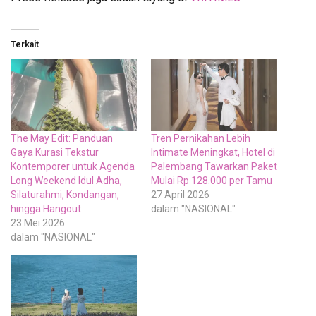
Terkait
The May Edit: Panduan
Tren Pernikahan Lebih
Gaya Kurasi Tekstur
Intimate Meningkat, Hotel di
Kontemporer untuk Agenda
Palembang Tawarkan Paket
Long Weekend Idul Adha,
Mulai Rp 128.000 per Tamu
Silaturahmi, Kondangan,
27 April 2026
hingga Hangout
dalam "NASIONAL"
23 Mei 2026
dalam "NASIONAL"