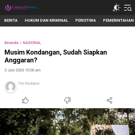
lintas24news.com
Menyingkap Setiap Realita
BERITA
HUKUM DAN KRIMINAL
PERISTIWA
PEMERINTAHAN
Beranda
NASIONAL
Musim Kondangan, Sudah Siapkan
Anggaran?
3 Juni 2026 10:00 am
Tim Redaksi