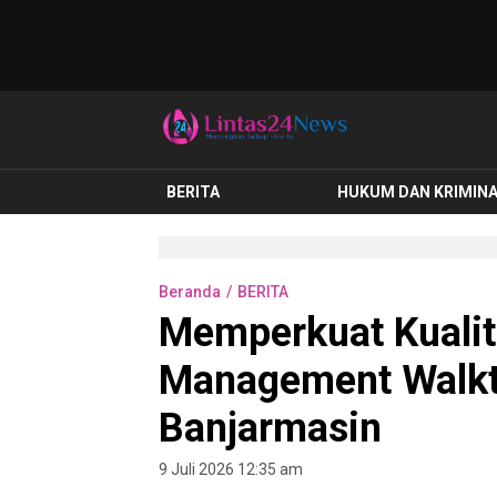
lintas24news.com
Menyingkap Setiap Realita
BERITA
HUKUM DAN KRIMIN
Beranda
BERITA
Memperkuat Kualit
Management Walkth
Banjarmasin
9 Juli 2026 12:35 am