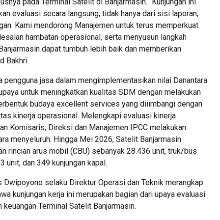
snya pada Terminal Satelit di Banjarmasin. “Kunjungan ini
 evaluasi secara langsung, tidak hanya dari sisi laporan,
pangan. Kami mendorong Manajemen untuk terus memperkuat
elesaian hambatan operasional, serta menyusun langkah
it Banjarmasin dapat tumbuh lebih baik dan memberikan
d Bakhri.
 pengguna jasa dalam mengimplementasikan nilai Danantara
erupaya untuk meningkatkan kualitas SDM dengan melakukan
erbentuk budaya excellent services yang diiimbangi dengan
itas kinerja operasional. Melengkapi evaluasi kinerja
wan Komisaris, Direksi dan Manajemen IPCC melakukan
ra menyeluruh. Hingga Mei 2026, Satelit Banjarmasin
n rincian arus mobil (CBU) sebanyak 28.436 unit, truk/bus
63 unit, dan 349 kunjungan kapal.
s Dwipoyono selaku Direktur Operasi dan Teknik merangkap
a kunjungan kerja ini merupakan bagian dari upaya evaluasi
n keuangan Terminal Satelit Banjarmasin.