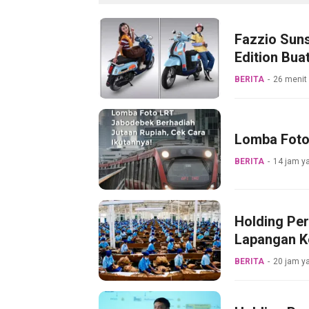
Fazzio Suns
Edition Bua
BERITA
26 menit 
Lomba Foto 
BERITA
14 jam ya
Holding Pe
Lapangan Ke
Pabrik Tem
BERITA
20 jam ya