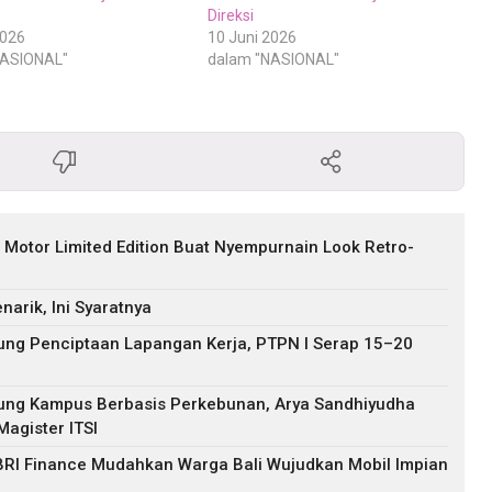
Direksi
2026
10 Juni 2026
NASIONAL"
dalam "NASIONAL"
i, Motor Limited Edition Buat Nyempurnain Look Retro-
arik, Ini Syaratnya
ng Penciptaan Lapangan Kerja, PTPN I Serap 15–20
ung Kampus Berbasis Perkebunan, Arya Sandhiyudha
agister ITSI
 BRI Finance Mudahkan Warga Bali Wujudkan Mobil Impian