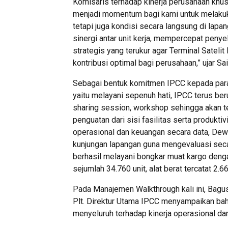
Komisaris terhadap kinerja perusahaan khusu
menjadi momentum bagi kami untuk melakukan
tetapi juga kondisi secara langsung di la
sinergi antar unit kerja, mempercepat peny
strategis yang terukur agar Terminal Satel
kontribusi optimal bagi perusahaan,” ujar Sai
Sebagai bentuk komitmen IPCC kepada para
yaitu melayani sepenuh hati, IPCC terus b
sharing session, workshop sehingga akan t
penguatan dari sisi fasilitas serta produktiv
operasional dan keuangan secara data, De
kunjungan lapangan guna mengevaluasi seca
berhasil melayani bongkar muat kargo denga
sejumlah 34.760 unit, alat berat tercatat 2.6
Pada Manajemen Walkthrough kali ini, Bagu
Plt. Direktur Utama IPCC menyampaikan bahw
menyeluruh terhadap kinerja operasional da