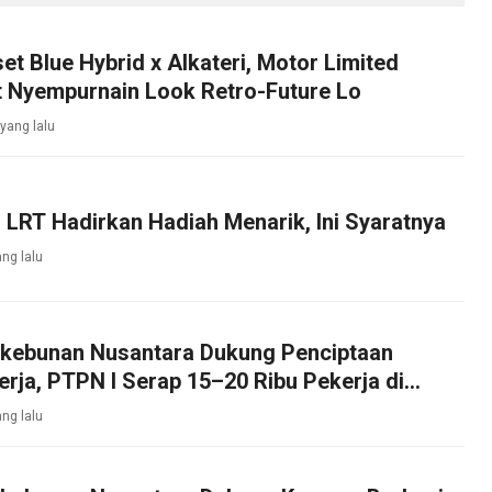
et Blue Hybrid x Alkateri, Motor Limited
t Nyempurnain Look Retro-Future Lo
yang lalu
LRT Hadirkan Hadiah Menarik, Ini Syaratnya
ng lalu
rkebunan Nusantara Dukung Penciptaan
rja, PTPN I Serap 15–20 Ribu Pekerja di
bakau
ng lalu