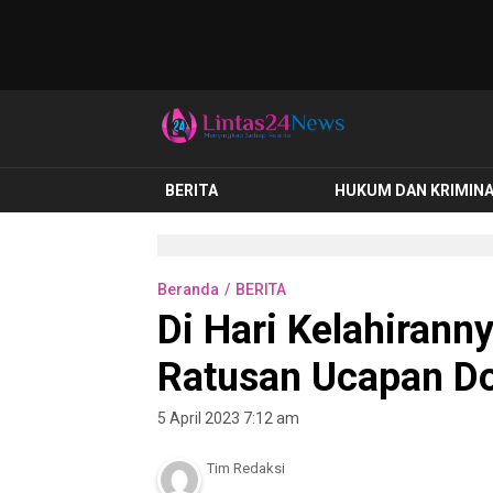
lintas24news.com
Menyingkap Setiap Realita
BERITA
HUKUM DAN KRIMIN
Beranda
BERITA
Di Hari Kelahiranny
Ratusan Ucapan Do
5 April 2023 7:12 am
Tim Redaksi