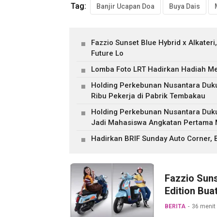
Tag:
Banjir Ucapan Doa
Buya Dais
Fazzio Sunset Blue Hybrid x Alkater
Future Lo
Lomba Foto LRT Hadirkan Hadiah Men
Holding Perkebunan Nusantara Duku
Ribu Pekerja di Pabrik Tembakau
Holding Perkebunan Nusantara Duk
Jadi Mahasiswa Angkatan Pertama M
Hadirkan BRIF Sunday Auto Corner,
Fazzio Suns
Edition Bua
BERITA
36 menit 