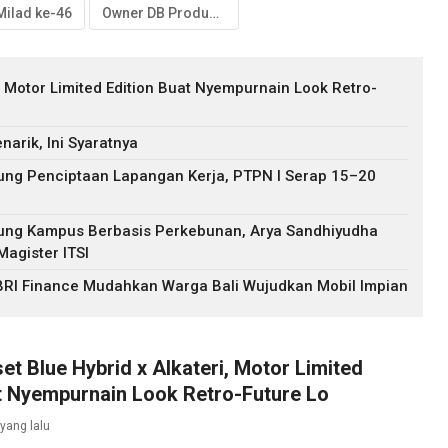
Milad ke-46
Owner DB Productions
i, Motor Limited Edition Buat Nyempurnain Look Retro-
arik, Ini Syaratnya
ng Penciptaan Lapangan Kerja, PTPN I Serap 15–20
ung Kampus Berbasis Perkebunan, Arya Sandhiyudha
agister ITSI
 BRI Finance Mudahkan Warga Bali Wujudkan Mobil Impian
et Blue Hybrid x Alkateri, Motor Limited
t Nyempurnain Look Retro-Future Lo
yang lalu