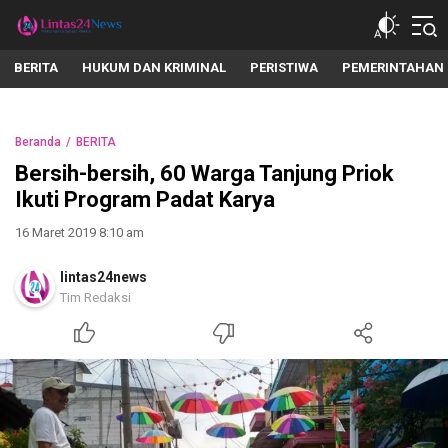
lintas24news.com
Menyingkap Setiap Realita
BERITA
HUKUM DAN KRIMINAL
PERISTIWA
PEMERINTAHAN
Beranda
BERITA
Bersih-bersih, 60 Warga Tanjung Priok
Ikuti Program Padat Karya
16 Maret 2019 8:10 am
lintas24news
Tim Redaksi