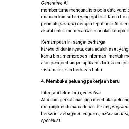
Generative
AI
membantumu menganalisis pola data yang s
menemukan solusi yang optimal. Kamu bel
perintah (
prompt
) dengan tepat agar AI me
akurat untuk memecahkan masalah komplek
Kemampuan ini sangat berharga
karena di dunia nyata, data adalah aset yang
kamu bisa memproses informasi mentah me
atau pengembangan aplikasi. Jadi, kamu pun t
sistematis, dan berbasis bukti.
4. Membuka peluang pekerjaan baru
Integrasi teknologi
generative
AI dalam perkuliahan juga membuka peluang
menjanjikan di masa depan. Selain
programb
berkarier sebagai
AI engineer, data scientist
specialist
.