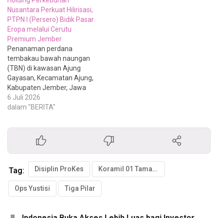
Holding Perkebunan
Nusantara Perkuat Hilirisasi,
PTPN I (Persero) Bidik Pasar
Eropa melalui Cerutu
Premium Jember
Penanaman perdana
tembakau bawah naungan
(TBN) di kawasan Ajung
Gayasan, Kecamatan Ajung,
Kabupaten Jember, Jawa
Timur, menjadi momentum
6 Juli 2026
penting dalam
dalam "BERITA"
pengembangan kembali
komoditas tembakau
premium yang menjadi
salah satu identitas
agribisnis nasional. Melalui
areal seluas 400 hektare
Disiplin ProKes
Koramil 01 Tamansari
Tag:
yang dikelola PTPN I
Regional 5, perusahaan
Ops Yustisi
Tiga Pilar
membidik pasar Eropa
dengan produk cerutu…
Indonesia Buka Akses Lebih Luas bagi Investor