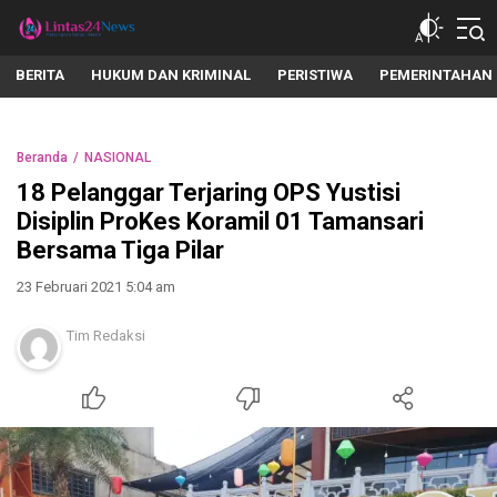
lintas24news.com
Menyingkap Setiap Realita
BERITA
HUKUM DAN KRIMINAL
PERISTIWA
PEMERINTAHAN
Beranda
NASIONAL
18 Pelanggar Terjaring OPS Yustisi
Disiplin ProKes Koramil 01 Tamansari
Bersama Tiga Pilar
23 Februari 2021 5:04 am
Tim Redaksi