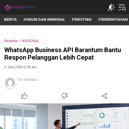
lintas24news.com
Menyingkap Setiap Realita
BERITA
HUKUM DAN KRIMINAL
PERISTIWA
PEMERINTAHAN
Beranda
NASIONAL
WhatsApp Business API Barantum Bantu
Respon Pelanggan Lebih Cepat
2 Juni 2026 2:00 am
Tim Redaksi