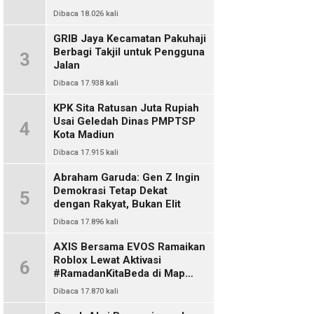
Dibaca 18.026 kali
GRIB Jaya Kecamatan Pakuhaji
Berbagi Takjil untuk Pengguna
3
Jalan
Dibaca 17.938 kali
KPK Sita Ratusan Juta Rupiah
Usai Geledah Dinas PMPTSP
4
Kota Madiun
Dibaca 17.915 kali
Abraham Garuda: Gen Z Ingin
Demokrasi Tetap Dekat
5
dengan Rakyat, Bukan Elit
Dibaca 17.896 kali
AXIS Bersama EVOS Ramaikan
Roblox Lewat Aktivasi
6
#RamadanKitaBeda di Map
Indo Chat
Dibaca 17.870 kali