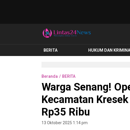
lintas24news.com
Menyingkap Setiap Realita
BERITA
HUKUM DAN KRIMIN
Beranda
BERITA
Warga Senang! Ope
Kecamatan Kresek
Rp35 Ribu
13 Oktober 2025 1:14 pm