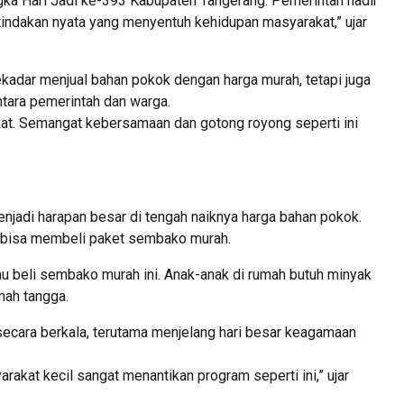
gka Hari Jadi ke-393 Kabupaten Tangerang. Pemerintah hadir
 tindakan nyata yang menyentuh kehidupan masyarakat,” ujar
ekadar menjual bahan pokok dengan harga murah, tetapi juga
ntara pemerintah dan warga.
at. Semangat kebersamaan dan gotong royong seperti ini
njadi harapan besar di tengah naiknya harga bahan pokok.
i bisa membeli paket sembako murah.
au beli sembako murah ini. Anak-anak di rumah butuh minyak
mah tangga.
 secara berkala, terutama menjelang hari besar keagamaan
arakat kecil sangat menantikan program seperti ini,” ujar