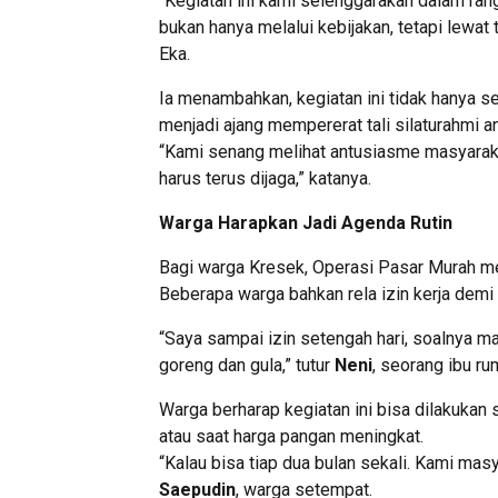
“Kegiatan ini kami selenggarakan dalam ran
bukan hanya melalui kebijakan, tetapi lewat
Eka.
Ia menambahkan, kegiatan ini tidak hanya s
menjadi ajang mempererat tali silaturahmi a
“Kami senang melihat antusiasme masyarak
harus terus dijaga,” katanya.
Warga Harapkan Jadi Agenda Rutin
Bagi warga Kresek, Operasi Pasar Murah me
Beberapa warga bahkan rela izin kerja dem
“Saya sampai izin setengah hari, soalnya m
goreng dan gula,” tutur
Neni
, seorang ibu ru
Warga berharap kegiatan ini bisa dilakukan
atau saat harga pangan meningkat.
“Kalau bisa tiap dua bulan sekali. Kami masy
Saepudin
, warga setempat.