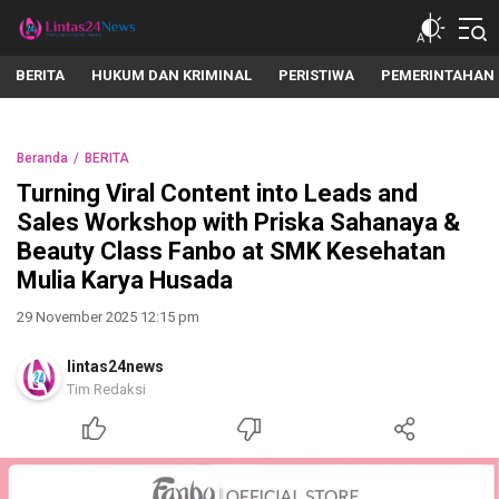
lintas24news.com
Menyingkap Setiap Realita
BERITA
HUKUM DAN KRIMINAL
PERISTIWA
PEMERINTAHAN
Beranda
BERITA
Turning Viral Content into Leads and
Sales Workshop with Priska Sahanaya &
Beauty Class Fanbo at SMK Kesehatan
Mulia Karya Husada
29 November 2025 12:15 pm
lintas24news
Tim Redaksi