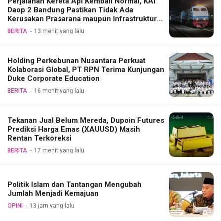
Perjalanan Kereta Api Kembali Normal, KAI
Daop 2 Bandung Pastikan Tidak Ada
Kerusakan Prasarana maupun Infrastruktur
Operasional Pasca Gempa Pangandaran
BERITA
13 menit yang lalu
Holding Perkebunan Nusantara Perkuat
Kolaborasi Global, PT RPN Terima Kunjungan
Duke Corporate Education
BERITA
16 menit yang lalu
Tekanan Jual Belum Mereda, Dupoin Futures
Prediksi Harga Emas (XAUUSD) Masih
Rentan Terkoreksi
BERITA
17 menit yang lalu
Politik Islam dan Tantangan Mengubah
Jumlah Menjadi Kemajuan
OPINI
13 jam yang lalu