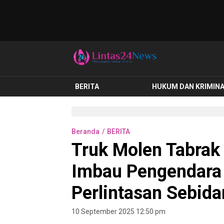
lintas24news.com
Menyingkap Setiap Realita
BERITA
HUKUM DAN KRIMIN
Beranda
BERITA
Truk Molen Tabrak
Imbau Pengendara 
Perlintasan Sebid
10 September 2025 12:50 pm