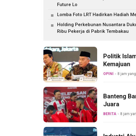
Future Lo
Lomba Foto LRT Hadirkan Hadiah Men
Holding Perkebunan Nusantara Duku
Ribu Pekerja di Pabrik Tembakau
Politik Is
Kemajuan
OPINI
8 jam yang
Banteng Ba
Juara
BERITA
8 jam yan