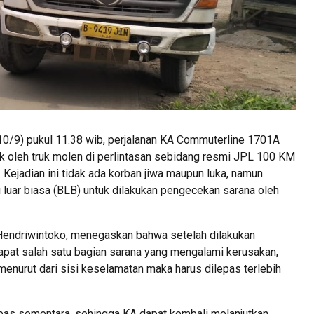
0/9) pukul 11.38 wib, perjalanan KA Commuterline 1701A
k oleh truk molen di perlintasan sebidang resmi JPL 100 KM
Kejadian ini tidak ada korban jiwa maupun luka, namun
luar biasa (BLB) untuk dilakukan pengecekan sarana oleh
Hendriwintoko, menegaskan bahwa setelah dilakukan
apat salah satu bagian sarana yang mengalami kerusakan,
menurut dari sisi keselamatan maka harus dilepas terlebih
epas sementara, sehingga KA dapat kembali melanjutkan