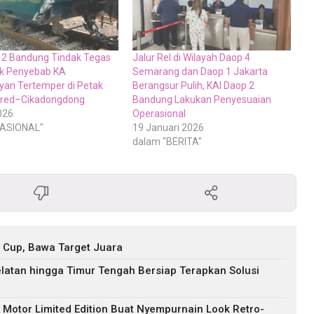
 2 Bandung Tindak Tegas
Jalur Rel di Wilayah Daop 4
uk Penyebab KA
Semarang dan Daop 1 Jakarta
an Tertemper di Petak
Berangsur Pulih, KAI Daop 2
ered–Cikadongdong
Bandung Lakukan Penyesuaian
026
Operasional
NASIONAL"
19 Januari 2026
dalam "BERITA"
 Cup, Bawa Target Juara
Selatan hingga Timur Tengah Bersiap Terapkan Solusi
i, Motor Limited Edition Buat Nyempurnain Look Retro-