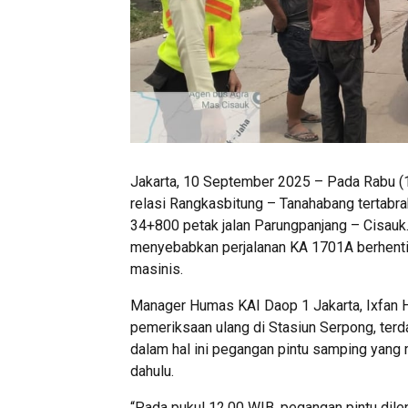
Jakarta, 10 September 2025 – Pada Rabu (1
relasi Rangkasbitung – Tanahabang tertabra
34+800 petak jalan Parungpanjang – Cisauk. 
menyebabkan perjalanan KA 1701A berhenti 
masinis.
Manager Humas KAI Daop 1 Jakarta, Ixfan 
pemeriksaan ulang di Stasiun Serpong, terd
dalam hal ini pegangan pintu samping yang 
dahulu.
“Pada pukul 12.00 WIB, pegangan pintu dil