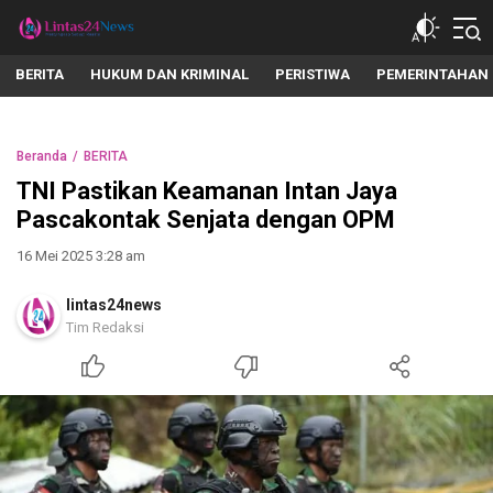
lintas24news.com
Menyingkap Setiap Realita
BERITA
HUKUM DAN KRIMINAL
PERISTIWA
PEMERINTAHAN
Beranda
BERITA
TNI Pastikan Keamanan Intan Jaya
Pascakontak Senjata dengan OPM
16 Mei 2025 3:28 am
lintas24news
Tim Redaksi