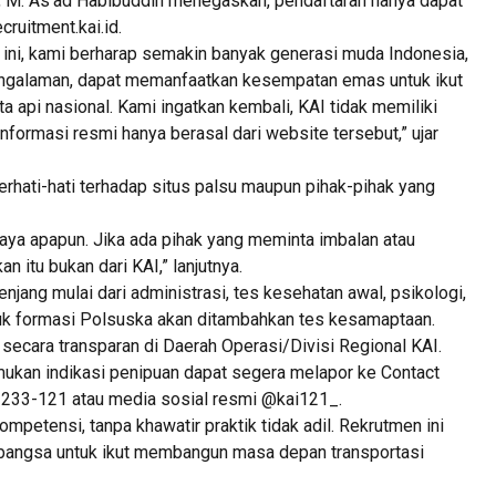
, M. As’ad Habibuddin menegaskan, pendaftaran hanya dapat
cruitment.kai.id.
ini, kami berharap semakin banyak generasi muda Indonesia,
engalaman, dapat memanfaatkan kesempatan emas untuk ikut
 api nasional. Kami ingatkan kembali, KAI tidak memiliki
informasi resmi hanya berasal dari website tersebut,” ujar
rhati-hati terhadap situs palsu maupun pihak-pihak yang
iaya apapun. Jika ada pihak yang meminta imbalan atau
n itu bukan dari KAI,” lanjutnya.
njang mulai dari administrasi, tes kesehatan awal, psikologi,
tuk formasi Polsuska akan ditambahkan tes kesamaptaan.
 secara transparan di Daerah Operasi/Divisi Regional KAI.
kan indikasi penipuan dapat segera melapor ke Contact
233-121 atau media sosial resmi @kai121_.
mpetensi, tanpa khawatir praktik tidak adil. Rekrutmen ini
k bangsa untuk ikut membangun masa depan transportasi