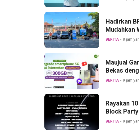
Hadirkan BR
Mudahkan W
BERITA
8 jam yan
Maujual Ga
Bekas deng
BERITA
9 jam yan
Rayakan 10 
Block Party
BERITA
9 jam yan