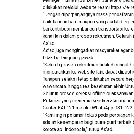
Manager Humas KAI Divre I Sumatera Utara
dilakukan melalui website resmi https://e-re
“Dengan diperpanjangnya masa pendaftaran 
baik lulusan baru maupun yang sudah berp
berkontribusi membangun transportasi kereta
kanal lain dalam proses rekrutmen. Seluruh 
As’ad.
As’ad juga mengingatkan masyarakat agar be
tidak bertanggung jawab.
“Seluruh proses rekrutmen tidak dipungut b
mengarahkan ke website lain, dapat dipastika
Tahapan seleksi tetap dilakukan secara berje
wawancara, hingga tes kesehatan akhir. Un
Seluruh proses seleksi offline dilaksanakan
Pelamar yang menemui kendala atau menemu
Center KAI 121 melalui WhatsApp 081-122-
“Kami ingin pelamar fokus pada persiapan ko
adalah kesempatan bagi putra-putri terbai
kereta api Indonesia,” tutup As’ad.