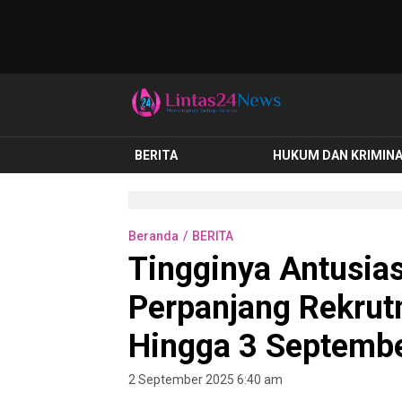
lintas24news.com
Menyingkap Setiap Realita
BERITA
HUKUM DAN KRIMIN
Beranda
BERITA
Tingginya Antusia
Perpanjang Rekrut
Hingga 3 Septemb
2 September 2025 6:40 am