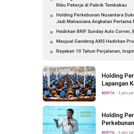
Ribu Pekerja di Pabrik Tembakau
Holding Perkebunan Nusantara Duk
Jadi Mahasiswa Angkatan Pertama M
Hadirkan BRIF Sunday Auto Corner,
Maujual Gandeng AXIS Hadirkan Pr
Rayakan 10 Tahun Perjalanan, Inspir
Holding Pe
Lapangan Ke
Pabrik Tem
BERITA
5 jam yan
Holding Pe
Perkebunan
Pertama Mag
BERITA
6 jam yan