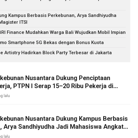
ung Kampus Berbasis Perkebunan, Arya Sandhiyudha
agister ITSI
 BRI Finance Mudahkan Warga Bali Wujudkan Mobil Impian
omo Smartphone 5G Bekas dengan Bonus Kuota
e Artistry Hadirkan Block Party Terbesar di Jakarta
rkebunan Nusantara Dukung Penciptaan
rja, PTPN I Serap 15–20 Ribu Pekerja di
bakau
g lalu
rkebunan Nusantara Dukung Kampus Berbasis
, Arya Sandhiyudha Jadi Mahasiswa Angkatan
ister ITSI
g lalu