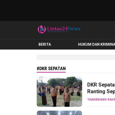
lintas24news.com
Menyingkap Setiap Realita
BERITA
HUKUM DAN KRIMIN
#DKR SEPATAN
DKR Sepata
Ranting Se
TANGERANG RAY