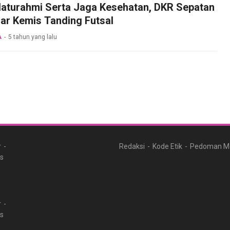
Silaturahmi Serta Jaga Kesehatan, DKR Sepatan
ar Kemis Tanding Futsal
A
5 tahun yang lalu
r
Redaksi
Kode Etik
Pedoman Me
ks
r
ks