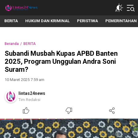
lintas24news.com
Menyingkap Setiap Realita
BERITA
HUKUM DAN KRIMINAL
PERISTIWA
PEMERINTAHAN
Beranda
BERITA
Subandi Musbah Kupas APBD Banten
2025, Program Unggulan Andra Soni
Suram?
10 Maret 2025 7:59 am
lintas24news
Tim Redaksi