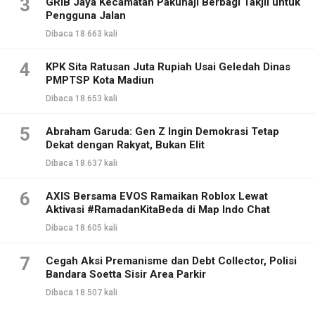
3
GRIB Jaya Kecamatan Pakuhaji Berbagi Takjil untuk
Pengguna Jalan
Dibaca 18.663 kali
4
KPK Sita Ratusan Juta Rupiah Usai Geledah Dinas
PMPTSP Kota Madiun
Dibaca 18.653 kali
5
Abraham Garuda: Gen Z Ingin Demokrasi Tetap
Dekat dengan Rakyat, Bukan Elit
Dibaca 18.637 kali
6
AXIS Bersama EVOS Ramaikan Roblox Lewat
Aktivasi #RamadanKitaBeda di Map Indo Chat
Dibaca 18.605 kali
7
Cegah Aksi Premanisme dan Debt Collector, Polisi
Bandara Soetta Sisir Area Parkir
Dibaca 18.507 kali