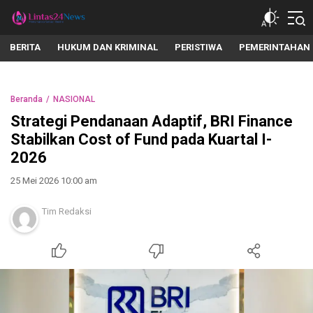
lintas24news.com
Menyingkap Setiap Realita
BERITA
HUKUM DAN KRIMINAL
PERISTIWA
PEMERINTAHAN
Beranda
NASIONAL
Strategi Pendanaan Adaptif, BRI Finance
Stabilkan Cost of Fund pada Kuartal I-
2026
25 Mei 2026 10:00 am
Tim Redaksi