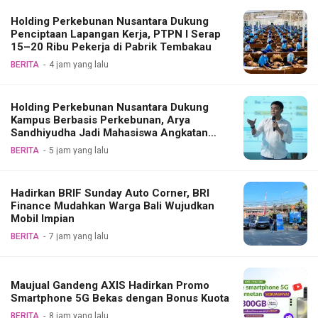
Holding Perkebunan Nusantara Dukung
Penciptaan Lapangan Kerja, PTPN I Serap
15–20 Ribu Pekerja di Pabrik Tembakau
BERITA
4 jam yang lalu
Holding Perkebunan Nusantara Dukung
Kampus Berbasis Perkebunan, Arya
Sandhiyudha Jadi Mahasiswa Angkatan
Pertama Magister ITSI
BERITA
5 jam yang lalu
Hadirkan BRIF Sunday Auto Corner, BRI
Finance Mudahkan Warga Bali Wujudkan
Mobil Impian
BERITA
7 jam yang lalu
Maujual Gandeng AXIS Hadirkan Promo
Smartphone 5G Bekas dengan Bonus Kuota
BERITA
8 jam yang lalu