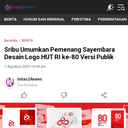
lintas24news.com
Menyingkap Setiap Realita
BERITA
HUKUM DAN KRIMINAL
PERISTIWA
PEMERINTAHAN
Beranda
BERITA
Sribu Umumkan Pemenang Sayembara
Desain Logo HUT RI ke-80 Versi Publik
7 Agustus 2025 10:44 am
lintas24news
Tim Redaksi