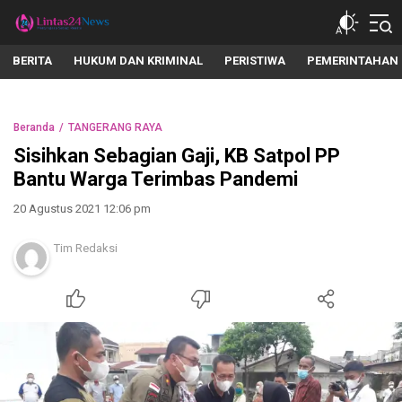
lintas24news.com
Menyingkap Setiap Realita
BERITA
HUKUM DAN KRIMINAL
PERISTIWA
PEMERINTAHAN
Beranda
TANGERANG RAYA
Sisihkan Sebagian Gaji, KB Satpol PP
Bantu Warga Terimbas Pandemi
20 Agustus 2021 12:06 pm
Tim Redaksi