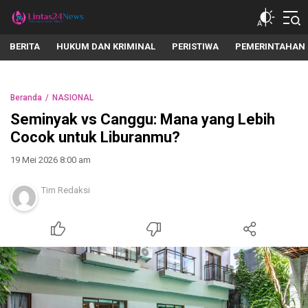
lintas24news.com
Menyingkap Setiap Realita
BERITA
HUKUM DAN KRIMINAL
PERISTIWA
PEMERINTAHAN
Beranda
NASIONAL
Seminyak vs Canggu: Mana yang Lebih
Cocok untuk Liburanmu?
19 Mei 2026 8:00 am
Tim Redaksi