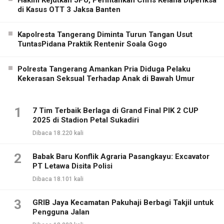
Hakim Kejutkan JPU, Perintahkan Chris Kelana Diperiksa
di Kasus OTT 3 Jaksa Banten
Kapolresta Tangerang Diminta Turun Tangan Usut
TuntasPidana Praktik Rentenir Soala Gogo
Polresta Tangerang Amankan Pria Diduga Pelaku
Kekerasan Seksual Terhadap Anak di Bawah Umur
1
7 Tim Terbaik Berlaga di Grand Final PIK 2 CUP
2025 di Stadion Petal Sukadiri
Dibaca 18.220 kali
2
Babak Baru Konflik Agraria Pasangkayu: Excavator
PT Letawa Disita Polisi
Dibaca 18.101 kali
3
GRIB Jaya Kecamatan Pakuhaji Berbagi Takjil untuk
Pengguna Jalan