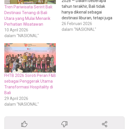
2026 — Dalam beberapa
tahun terakhir, Bali tidak
Tren Pariwisata Seririt Bali:
hanya dikenal sebagai
Destinasi Tenang di Bali
destinasi liburan, tetapi juga
Utara yang Mulai Menarik
sebagai pusat gaya hidup
26 Februari 2026
Perhatian Wisatawan
remote bagi profesional dari
dalam "NASIONAL"
10 April 2026
berbagai negara.
dalam "NASIONAL"
Perpaduan antara
infrastruktur digital yang
semakin baik, komunitas
global yang aktif, serta
lingkungan alam yang
inspiratif membuat Bali
menjadi pilihan…
FHTB 2026 Soroti Peran F&B
sebagai Penggerak Utama
Transformasi Hospitality di
Bali
29 April 2026
dalam "NASIONAL"