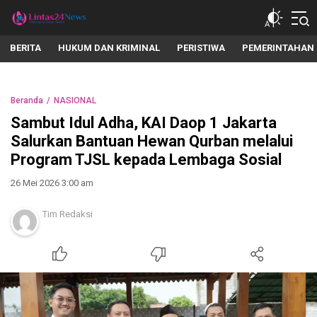
lintas24news.com
Menyingkap Setiap Realita
BERITA
HUKUM DAN KRIMINAL
PERISTIWA
PEMERINTAHAN
Beranda
NASIONAL
Sambut Idul Adha, KAI Daop 1 Jakarta
Salurkan Bantuan Hewan Qurban melalui
Program TJSL kepada Lembaga Sosial
26 Mei 2026 3:00 am
Tim Redaksi