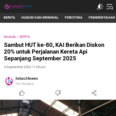
lintas24news.com
Menyingkap Setiap Realita
BERITA
HUKUM DAN KRIMINAL
PERISTIWA
PEMERINTAHAN
Beranda
BERITA
Sambut HUT ke-80, KAI Berikan Diskon
20% untuk Perjalanan Kereta Api
Sepanjang September 2025
4 September 2025 11:00 pm
lintas24news
Tim Redaksi