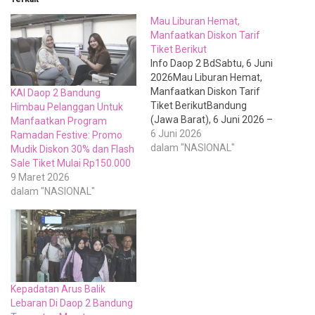
Mau Liburan Hemat,
Manfaatkan Diskon Tarif
Tiket Berikut
Info Daop 2 BdSabtu, 6 Juni
2026Mau Liburan Hemat,
Manfaatkan Diskon Tarif
KAI Daop 2 Bandung
Tiket BerikutBandung
Himbau Pelanggan Untuk
(Jawa Barat), 6 Juni 2026 –
Manfaatkan Program
PT Kereta Api Indonesia
6 Juni 2026
Ramadan Festive: Promo
(Persero) melaksanakan
dalam "NASIONAL"
Mudik Diskon 30% dan Flash
program dari pemerintah
Sale Tiket Mulai Rp150.000
dengan menghadirkan
9 Maret 2026
program diskon tarif
dalam "NASIONAL"
sebesar 30 persen untuk
seluruh kereta api kelas
ekonomi komersial.
Program yang merupakan
bagian dari stimulus…
Kepadatan Arus Balik
Lebaran Di Daop 2 Bandung