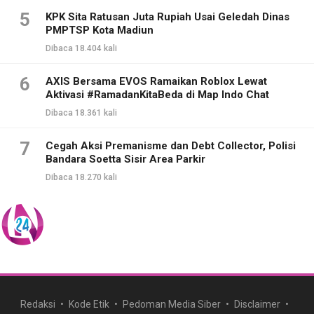
5
KPK Sita Ratusan Juta Rupiah Usai Geledah Dinas
PMPTSP Kota Madiun
Dibaca 18.404 kali
6
AXIS Bersama EVOS Ramaikan Roblox Lewat
Aktivasi #RamadanKitaBeda di Map Indo Chat
Dibaca 18.361 kali
7
Cegah Aksi Premanisme dan Debt Collector, Polisi
Bandara Soetta Sisir Area Parkir
Dibaca 18.270 kali
Redaksi
Kode Etik
Pedoman Media Siber
Disclaimer