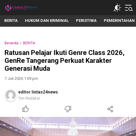
lintas24news.com
Menyingkap Setiap Realita
BERITA
HUKUM DAN KRIMINAL
PERISTIWA
PEMERINTAHAN
Beranda
BERITA
Ratusan Pelajar Ikuti Genre Class 2026,
GenRe Tangerang Perkuat Karakter
Generasi Muda
7 Juli 2026 1:09 pm
editor lintas24news
Tim Redaksi