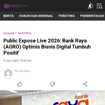
lintas24news.com
Menyingkap Setiap Realita
BERITA
HUKUM DAN KRIMINAL
PERISTIWA
PEMERINTAHAN
Beranda
NASIONAL
Public Expose Live 2026: Bank Raya
(AGRO) Optimis Bisnis Digital Tumbuh
Positif
9 Juni 2026 10:00 am
Tim Redaksi