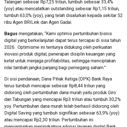
Talangan sebesar Rp7,25 triliun, tumbuh sebesar 33,4%
(yoy) atau mencatatkan outstanding sebesar Rp1,15 triliun,
tumbuh 63,0% (yoy), yang telah disalurkan kepada sekitar 52
ribu Agen BRILink dan Agen Gadai.
Bagus
mengatakan, “Kami optimis pertumbuhan bisnis
digital yang berkelanjutan dapat terus tercapai di sisa tahun
2026. Optimisme ini tentunya didukung oleh perkuatan
inovasi produk digital, penerapan disiplin keuangan yang
ketat untuk menjaga profitabilitas, sehingga menciptakan
nilai tambah jangka panjang bagi pemegang saham.”
Di sisi pendanaan, Dana Pihak Ketiga (DPK) Bank Raya
terus tumbuh mencapai sebesar Rp8,44 triliun yang
didorong oleh pertumbuhan dana murah yaitu produk Giro
dan Tabungan yang mencapai Rp3 triliun atau tumbuh 30,2%
yoy. Pertumbuhan dana murah telah berhasil didorong oleh
Digital Saving yang tumbuh signifikan sebesar 63,9% (yoy)
atau mencapai Rp2,30 triliun. Pertumbuhan ini
mencerminkan meningkatnya adopsi layanan digital Bank