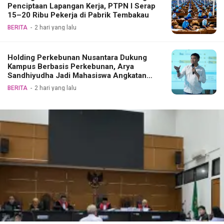
Penciptaan Lapangan Kerja, PTPN I Serap
15–20 Ribu Pekerja di Pabrik Tembakau
BERITA
2 hari yang lalu
Holding Perkebunan Nusantara Dukung
Kampus Berbasis Perkebunan, Arya
Sandhiyudha Jadi Mahasiswa Angkatan
Pertama Magister ITSI
BERITA
2 hari yang lalu