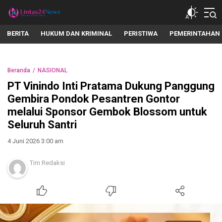
lintas24news.com
Menyingkap Setiap Realita
BERITA
HUKUM DAN KRIMINAL
PERISTIWA
PEMERINTAHAN
Beranda
NASIONAL
PT Vinindo Inti Pratama Dukung Panggung
Gembira Pondok Pesantren Gontor
melalui Sponsor Gembok Blossom untuk
Seluruh Santri
4 Juni 2026 3:00 am
Tim Redaksi