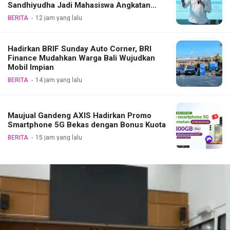
Sandhiyudha Jadi Mahasiswa Angkatan
Pertama Magister ITSI
BERITA
12 jam yang lalu
Hadirkan BRIF Sunday Auto Corner, BRI
Finance Mudahkan Warga Bali Wujudkan
Mobil Impian
BERITA
14 jam yang lalu
Maujual Gandeng AXIS Hadirkan Promo
Smartphone 5G Bekas dengan Bonus Kuota
BERITA
15 jam yang lalu