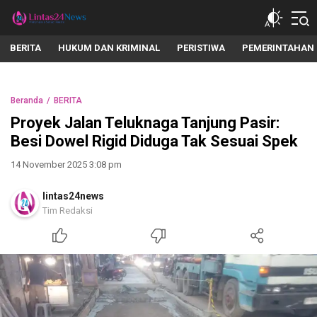
lintas24news.com
Menyingkap Setiap Realita
BERITA
HUKUM DAN KRIMINAL
PERISTIWA
PEMERINTAHAN
Beranda
BERITA
Proyek Jalan Teluknaga Tanjung Pasir:
Besi Dowel Rigid Diduga Tak Sesuai Spek
14 November 2025 3:08 pm
lintas24news
Tim Redaksi