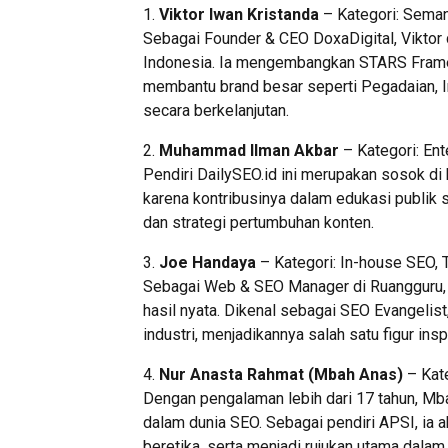
1.
Viktor Iwan Kristanda
– Kategori: Seman
Sebagai Founder & CEO DoxaDigital, Viktor 
Indonesia. Ia mengembangkan STARS Frame
membantu brand besar seperti Pegadaian, In
secara berkelanjutan.
2.
Muhammad Ilman Akbar
– Kategori: En
Pendiri DailySEO.id ini merupakan sosok di 
karena kontribusinya dalam edukasi publik
dan strategi pertumbuhan konten.
3.
Joe Handaya
– Kategori: In-house SEO, 
Sebagai Web & SEO Manager di Ruangguru, 
hasil nyata. Dikenal sebagai SEO Evangelist
industri, menjadikannya salah satu figur ins
4.
Nur Anasta Rahmat (Mbah Anas)
– Kate
Dengan pengalaman lebih dari 17 tahun, Mb
dalam dunia SEO. Sebagai pendiri APSI, ia
beretika, serta menjadi rujukan utama dalam