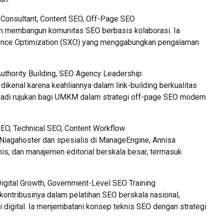
 Consultant, Content SEO, Off-Page SEO
am membangun komunitas SEO berbasis kolaborasi. Ia
ence Optimization (SXO) yang menggabungkan pengalaman
 Authority Building, SEO Agency Leadership
dikenal karena keahliannya dalam link-building berkualitas
jadi rujukan bagi UMKM dalam strategi off-page SEO modern
SEO, Technical SEO, Content Workflow
Niagahoster dan spesialis di ManageEngine, Annisa
nis, dan manajemen editorial berskala besar, termasuk
Digital Growth, Government-Level SEO Training
a kontribusinya dalam pelatihan SEO berskala nasional,
i digital. Ia menjembatani konsep teknis SEO dengan strategi