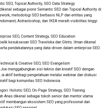
tic SEO, Topical Authority, SEO Data Strategy
dikenal sebagai pionir Semantic SEO dan Topical Authority di
work, metodologi SEO berbasis NLP dan entitas yang
domaret, Astraotoshop, dan IKEA meraih visibilitas tinggi
terprise SEO, Content Strategy, SEO Education
balik kesuksesan SEO Traveloka dan Glints. Ilman dikenal
 serta pendekatannya yang data-driven dalam enterprise SEO
Technical & Creative SEO, SEO Evangelism
Joe menggabungkan sisi teknis dan kreatif SEO dengan
, ia aktif berbagi pengetahuan melalui webinar dan diskusi
piratif bagi komunitas SEO Indonesia.
gori: Holistic SEO, On-Page Strategy, SEO Training
ah Anas dikenal sebagai tokoh senior dan mentor utama
 aktif membangun ekosistem SEO yang profesional dan
 edukasi SEO nasional.