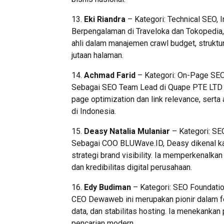
13.
Eki Riandra
– Kategori: Technical SEO,
Berpengalaman di Traveloka dan Tokopedia, 
ahli dalam manajemen crawl budget, struktu
jutaan halaman.
14.
Achmad Farid
– Kategori: On-Page SEO
Sebagai SEO Team Lead di Quape PTE LTD da
page optimization dan link relevance, sert
di Indonesia.
15.
Deasy Natalia Mulaniar
– Kategori: SEO
Sebagai COO BLUWave.ID, Deasy dikenal 
strategi brand visibility. Ia memperkenalk
dan kredibilitas digital perusahaan.
16.
Edy Budiman
– Kategori: SEO Foundatio
CEO Dewaweb ini merupakan pionir dalam f
data, dan stabilitas hosting. Ia menekankan 
pencarian modern.