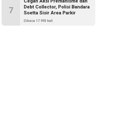
Cegah Aksi Premanisme dan
Debt Collector, Polisi Bandara
7
Soetta Sisir Area Parkir
Dibaca 17.993 kali