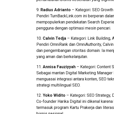
9.
Radius Adrianto
– Kategori: SEO Growth
Pendiri TurnBackLink.com ini berperan dal
mempopulerkan pendekatan Search Experi
pengguna dengan optimasi mesin pencari.
10.
Calvin Tedja
– Kategori: Link Building,
Pendiri OmniRank dan OmniAuthority, Calvin 
dan pengembangan otoritas domain. Ia men
yang aman dan berkelanjutan.
11.
Annisa Fauziyyah
– Kategori: Content 
Sebagai mantan Digital Marketing Manager 
menguasai integrasi antara konten, SEO tek
strategi multilingual SEO.
12.
Yoko Widito
– Kategori: SEO Strategy, 
Co-founder Harika Digital ini dikenal karen
termasuk program Kartu Prakerja dan literas
bisnis nasional.