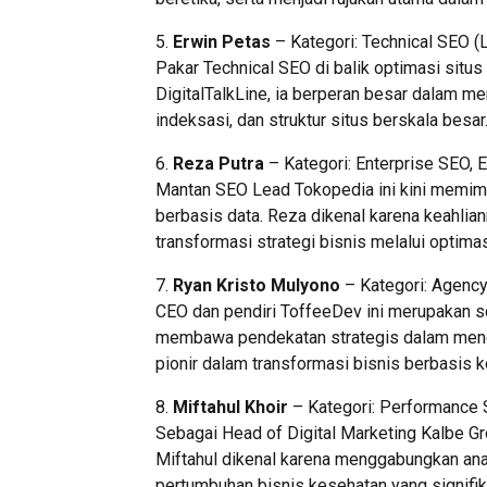
5.
Erwin Petas
– Kategori: Technical SEO 
Pakar Technical SEO di balik optimasi situs
DigitalTalkLine, ia berperan besar dalam me
indeksasi, dan struktur situs berskala besar
6.
Reza Putra
– Kategori: Enterprise SEO,
Mantan SEO Lead Tokopedia ini kini memimp
berbasis data. Reza dikenal karena keahlia
transformasi strategi bisnis melalui optimas
7.
Ryan Kristo Mulyono
– Kategori: Agency
CEO dan pendiri ToffeeDev ini merupakan s
membawa pendekatan strategis dalam mengi
pionir dalam transformasi bisnis berbasis k
8.
Miftahul Khoir
– Kategori: Performance 
Sebagai Head of Digital Marketing Kalbe Gr
Miftahul dikenal karena menggabungkan anali
pertumbuhan bisnis kesehatan yang signifik