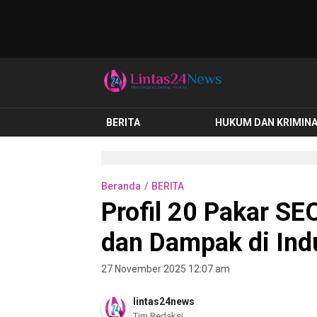
lintas24news.com
Menyingkap Setiap Realita
BERITA
HUKUM DAN KRIMIN
Beranda
BERITA
Profil 20 Pakar SE
dan Dampak di Ind
27 November 2025 12:07 am
lintas24news
Tim Redaksi