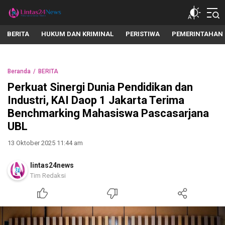
lintas24news.com
Menyingkap Setiap Realita
BERITA
HUKUM DAN KRIMINAL
PERISTIWA
PEMERINTAHAN
Beranda
BERITA
Perkuat Sinergi Dunia Pendidikan dan
Industri, KAI Daop 1 Jakarta Terima
Benchmarking Mahasiswa Pascasarjana
UBL
13 Oktober 2025 11:44 am
lintas24news
Tim Redaksi