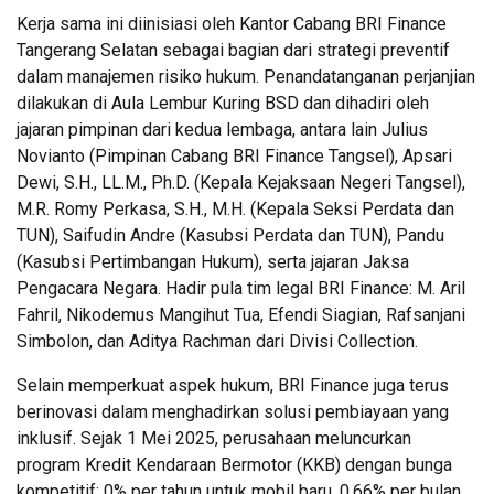
Kerja sama ini diinisiasi oleh Kantor Cabang BRI Finance
Tangerang Selatan sebagai bagian dari strategi preventif
dalam manajemen risiko hukum. Penandatanganan perjanjian
dilakukan di Aula Lembur Kuring BSD dan dihadiri oleh
jajaran pimpinan dari kedua lembaga, antara lain Julius
Novianto (Pimpinan Cabang BRI Finance Tangsel), Apsari
Dewi, S.H., LL.M., Ph.D. (Kepala Kejaksaan Negeri Tangsel),
M.R. Romy Perkasa, S.H., M.H. (Kepala Seksi Perdata dan
TUN), Saifudin Andre (Kasubsi Perdata dan TUN), Pandu
(Kasubsi Pertimbangan Hukum), serta jajaran Jaksa
Pengacara Negara. Hadir pula tim legal BRI Finance: M. Aril
Fahril, Nikodemus Mangihut Tua, Efendi Siagian, Rafsanjani
Simbolon, dan Aditya Rachman dari Divisi Collection.
Selain memperkuat aspek hukum, BRI Finance juga terus
berinovasi dalam menghadirkan solusi pembiayaan yang
inklusif. Sejak 1 Mei 2025, perusahaan meluncurkan
program Kredit Kendaraan Bermotor (KKB) dengan bunga
kompetitif: 0% per tahun untuk mobil baru, 0,66% per bulan