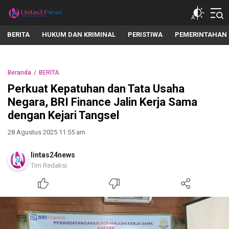
lintas24news.com
Menyingkap Setiap Realita
BERITA
HUKUM DAN KRIMINAL
PERISTIWA
PEMERINTAHAN
Beranda
BERITA
Perkuat Kepatuhan dan Tata Usaha
Negara, BRI Finance Jalin Kerja Sama
dengan Kejari Tangsel
28 Agustus 2025 11:55 am
lintas24news
Tim Redaksi