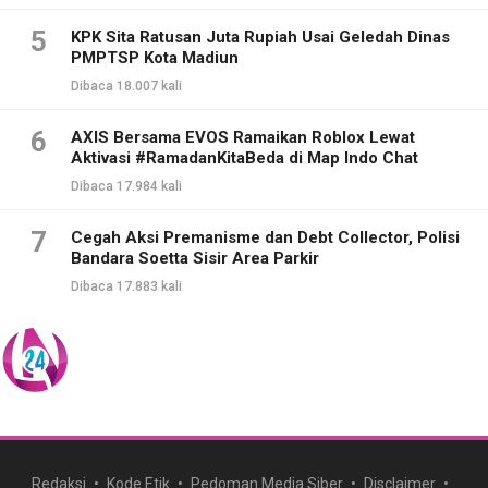
5
KPK Sita Ratusan Juta Rupiah Usai Geledah Dinas
PMPTSP Kota Madiun
Dibaca 18.007 kali
6
AXIS Bersama EVOS Ramaikan Roblox Lewat
Aktivasi #RamadanKitaBeda di Map Indo Chat
Dibaca 17.984 kali
7
Cegah Aksi Premanisme dan Debt Collector, Polisi
Bandara Soetta Sisir Area Parkir
Dibaca 17.883 kali
Redaksi
Kode Etik
Pedoman Media Siber
Disclaimer