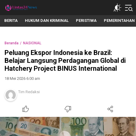
lintas24news.com
Menyingkap Setiap Realita
BERITA
HUKUM DAN KRIMINAL
PERISTIWA
PEMERINTAHAN
Beranda
NASIONAL
Peluang Ekspor Indonesia ke Brazil:
Belajar Langsung Perdagangan Global di
Hatchery Project BINUS International
18 Mei 2026 6:00 am
Tim Redaksi