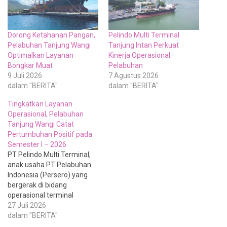
Dorong Ketahanan Pangan,
Pelindo Multi Terminal
Pelabuhan Tanjung Wangi
Tanjung Intan Perkuat
Optimalkan Layanan
Kinerja Operasional
Bongkar Muat
Pelabuhan
9 Juli 2026
7 Agustus 2026
dalam "BERITA"
dalam "BERITA"
Tingkatkan Layanan
Operasional, Pelabuhan
Tanjung Wangi Catat
Pertumbuhan Positif pada
Semester I – 2026
PT Pelindo Multi Terminal,
anak usaha PT Pelabuhan
Indonesia (Persero) yang
bergerak di bidang
operasional terminal
nonpetikemas, terus
27 Juli 2026
memperkuat layanan
dalam "BERITA"
bongkar muat komoditas