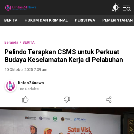
lintas24news.com
Menyingkap Setiap Realita
BERITA
HUKUM DAN KRIMINAL
PERISTIWA
PEMERINTAHAN
Beranda
BERITA
Pelindo Terapkan CSMS untuk Perkuat
Budaya Keselamatan Kerja di Pelabuhan
10 Oktober 2025 7:09 am
lintas24news
Tim Redaksi