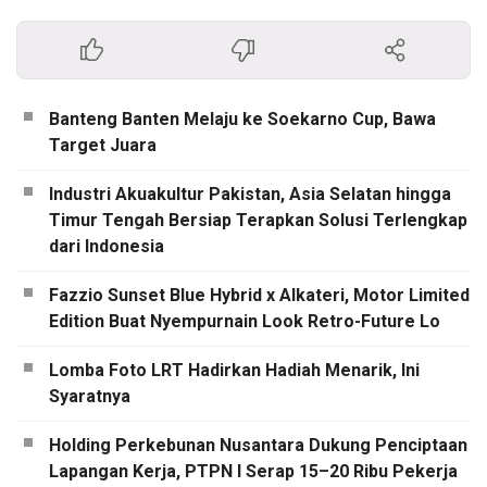
curah di Branch Tanjung
Wangi. Hingga Semester I
Tahun 2026, arus curah cair
yang dilayani mencapai
687.020 ton, meningkat
Banteng Banten Melaju ke Soekarno Cup, Bawa
signifikan dibandingkan
Target Juara
periode yang sama tahun
sebelumnya sebesar…
Industri Akuakultur Pakistan, Asia Selatan hingga
Timur Tengah Bersiap Terapkan Solusi Terlengkap
dari Indonesia
Fazzio Sunset Blue Hybrid x Alkateri, Motor Limited
Edition Buat Nyempurnain Look Retro-Future Lo
Lomba Foto LRT Hadirkan Hadiah Menarik, Ini
Syaratnya
Holding Perkebunan Nusantara Dukung Penciptaan
Lapangan Kerja, PTPN I Serap 15–20 Ribu Pekerja