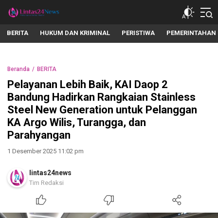
lintas24news.com
Menyingkap Setiap Realita
BERITA
HUKUM DAN KRIMINAL
PERISTIWA
PEMERINTAHAN
Beranda
BERITA
Pelayanan Lebih Baik, KAI Daop 2
Bandung Hadirkan Rangkaian Stainless
Steel New Generation untuk Pelanggan
KA Argo Wilis, Turangga, dan
Parahyangan
1 Desember 2025 11:02 pm
lintas24news
Tim Redaksi