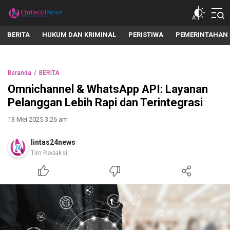
lintas24news.com
Menyingkap Setiap Realita
BERITA
HUKUM DAN KRIMINAL
PERISTIWA
PEMERINTAHAN
Beranda
BERITA
Omnichannel & WhatsApp API: Layanan
Pelanggan Lebih Rapi dan Terintegrasi
13 Mei 2025 3:26 am
lintas24news
Tim Redaksi