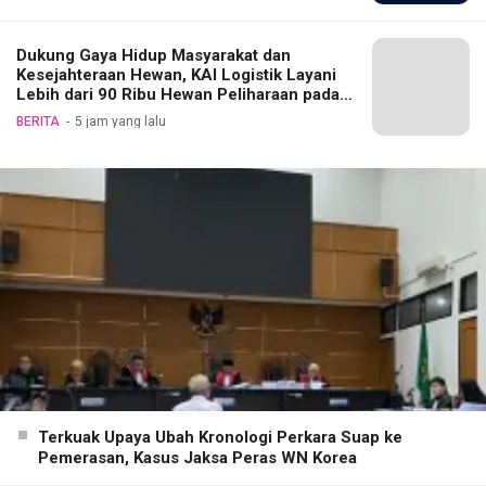
Dukung Gaya Hidup Masyarakat dan
Kesejahteraan Hewan, KAI Logistik Layani
Lebih dari 90 Ribu Hewan Peliharaan pada
Semester I 2026
BERITA
5 jam yang lalu
Terkuak Upaya Ubah Kronologi Perkara Suap ke
Pemerasan, Kasus Jaksa Peras WN Korea