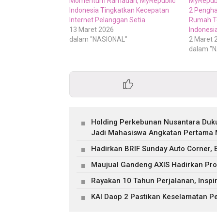
Momentum Ramadan, MyRepublic
MyRepubl
Indonesia Tingkatkan Kecepatan
2 Pengha
Internet Pelanggan Setia
Rumah Te
13 Maret 2026
Indonesi
dalam "NASIONAL"
2 Maret 
dalam "
Holding Perkebunan Nusantara Duk
Jadi Mahasiswa Angkatan Pertama M
Hadirkan BRIF Sunday Auto Corner,
Maujual Gandeng AXIS Hadirkan Pr
Rayakan 10 Tahun Perjalanan, Inspir
KAI Daop 2 Pastikan Keselamatan P