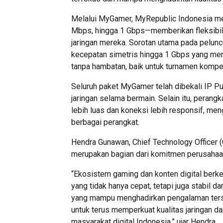
Melalui MyGamer, MyRepublic Indonesia me
Mbps, hingga 1 Gbps—memberikan fleksibil
jaringan mereka. Sorotan utama pada pelunc
kecepatan simetris hingga 1 Gbps yang me
tanpa hambatan, baik untuk turnamen kompet
Seluruh paket MyGamer telah dibekali IP Pu
jaringan selama bermain. Selain itu, peran
lebih luas dan koneksi lebih responsif, me
berbagai perangkat.
Hendra Gunawan, Chief Technology Officer
merupakan bagian dari komitmen perusahaan
“Ekosistem gaming dan konten digital ber
yang tidak hanya cepat, tetapi juga stabil 
yang mampu menghadirkan pengalaman terseb
untuk terus memperkuat kualitas jaringan 
masyarakat digital Indonesia,” ujar Hendra.