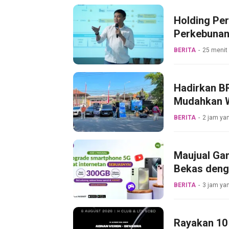
Holding Pe
Perkebunan
Pertama Mag
BERITA
25 menit 
Hadirkan BR
Mudahkan W
BERITA
2 jam yan
Maujual Ga
Bekas deng
BERITA
3 jam yan
Rayakan 10 