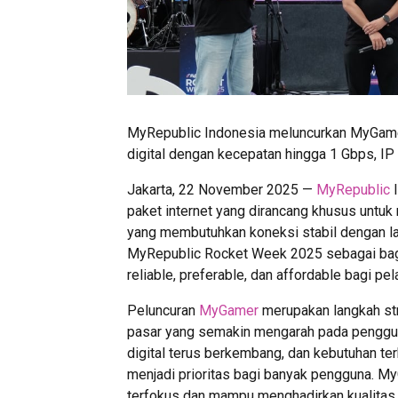
MyRepublic Indonesia meluncurkan MyGamer,
digital dengan kecepatan hingga 1 Gbps, IP 
Jakarta, 22 November 2025 —
MyRepublic
I
paket internet yang dirancang khusus untuk
yang membutuhkan koneksi stabil dengan lat
MyRepublic Rocket Week 2025 sebagai bagi
reliable, preferable, dan affordable bagi pe
Peluncuran
MyGamer
merupakan langkah st
pasar yang semakin mengarah pada pengguna
digital terus berkembang, dan kebutuhan ter
menjadi prioritas bagi banyak pengguna. M
terfokus dan mampu menghadirkan kualitas j