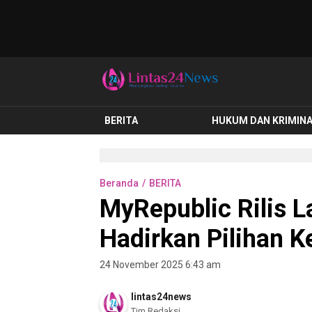
lintas24news.com
Menyingkap Setiap Realita
BERITA
HUKUM DAN KRIMIN
Beranda
BERITA
MyRepublic Rilis 
Hadirkan Pilihan 
24 November 2025 6:43 am
lintas24news
Tim Redaksi