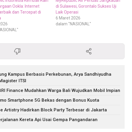
ic Indonesia Kembali Raih
MyRepublic Air Perluas Jangkauan
rgaan Ookla: Internet
di Sulawesi, Gorontalo Sukses Uji
rbaik dan Tercepat di
Laik Operasi
a
6 Maret 2026
2026
dalam "NASIONAL"
NASIONAL"
ung Kampus Berbasis Perkebunan, Arya Sandhiyudha
agister ITSI
 BRI Finance Mudahkan Warga Bali Wujudkan Mobil Impian
omo Smartphone 5G Bekas dengan Bonus Kuota
e Artistry Hadirkan Block Party Terbesar di Jakarta
erjalanan Kereta Api Usai Gempa Pangandaran