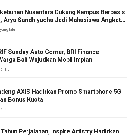
rkebunan Nusantara Dukung Kampus Berbasis
, Arya Sandhiyudha Jadi Mahasiswa Angkatan
ister ITSI
yang lalu
IF Sunday Auto Corner, BRI Finance
arga Bali Wujudkan Mobil Impian
g lalu
ndeng AXIS Hadirkan Promo Smartphone 5G
an Bonus Kuota
g lalu
Tahun Perjalanan, Inspire Artistry Hadirkan