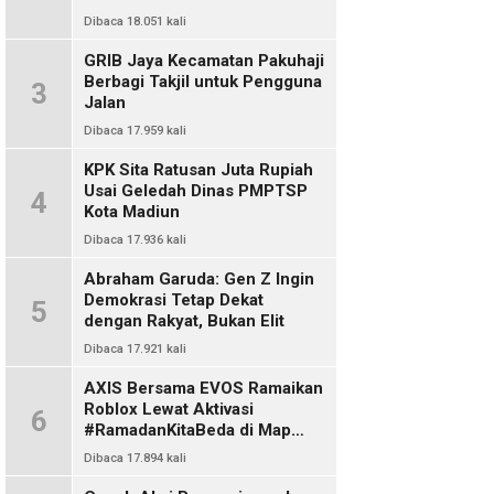
Dibaca 18.051 kali
GRIB Jaya Kecamatan Pakuhaji
Berbagi Takjil untuk Pengguna
3
Jalan
Dibaca 17.959 kali
KPK Sita Ratusan Juta Rupiah
Usai Geledah Dinas PMPTSP
4
Kota Madiun
Dibaca 17.936 kali
Abraham Garuda: Gen Z Ingin
Demokrasi Tetap Dekat
5
dengan Rakyat, Bukan Elit
Dibaca 17.921 kali
AXIS Bersama EVOS Ramaikan
Roblox Lewat Aktivasi
6
#RamadanKitaBeda di Map
Indo Chat
Dibaca 17.894 kali