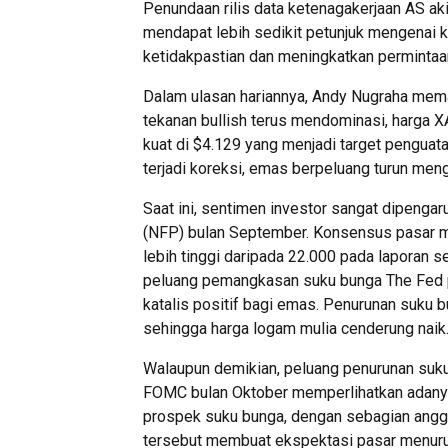
Penundaan rilis data ketenagakerjaan AS a
mendapat lebih sedikit petunjuk mengenai 
ketidakpastian dan meningkatkan perminta
Dalam ulasan hariannya, Andy Nugraha memap
tekanan bullish terus mendominasi, harga 
kuat di $4.129 yang menjadi target penguat
terjadi koreksi, emas berpeluang turun men
Saat ini, sentimen investor sangat dipengar
(NFP) bulan September. Konsensus pasar me
lebih tinggi daripada 22.000 pada laporan se
peluang pemangkasan suku bunga The Fed 
katalis positif bagi emas. Penurunan suk
sehingga harga logam mulia cenderung naik
Walaupun demikian, peluang penurunan suku 
FOMC bulan Oktober memperlihatkan adanya
prospek suku bunga, dengan sebagian anggo
tersebut membuat ekspektasi pasar menur