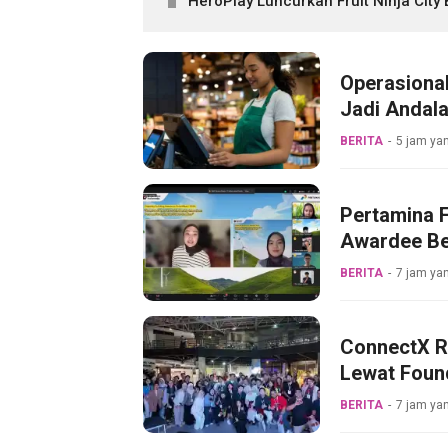
HeroPlay Luncurkan Fruit Ninja City
Operasiona
Jadi Andala
BERITA
5 jam yan
Pertamina F
Awardee Be
BERITA
7 jam yan
ConnectX R
Lewat Foun
BERITA
7 jam yan