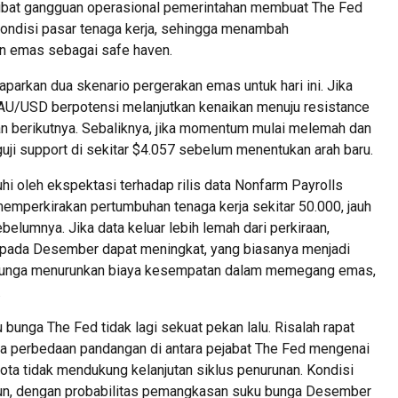
kibat gangguan operasional pemerintahan membuat The Fed
kondisi pasar tenaga kerja, sehingga menambah
an emas sebagai safe haven.
arkan dua skenario pergerakan emas untuk hari ini. Jika
XAU/USD berpotensi melanjutkan kenaikan menuju resistance
an berikutnya. Sebaliknya, jika momentum mulai melemah dan
guji support di sekitar $4.057 sebelum menentukan arah baru.
uhi oleh ekspektasi terhadap rilis data Nonfarm Payrolls
mperkirakan pertumbuhan tenaga kerja sekitar 50.000, jauh
belumnya. Jika data keluar lebih lemah dari perkiraan,
pada Desember dapat meningkat, yang biasanya menjadi
u bunga menurunkan biaya kesempatan dalam memegang emas,
.
bunga The Fed tidak lagi sekuat pekan lalu. Risalah rapat
 perbedaan pandangan di antara pejabat The Fed mengenai
ta tidak mendukung kelanjutan siklus penurunan. Kondisi
un, dengan probabilitas pemangkasan suku bunga Desember