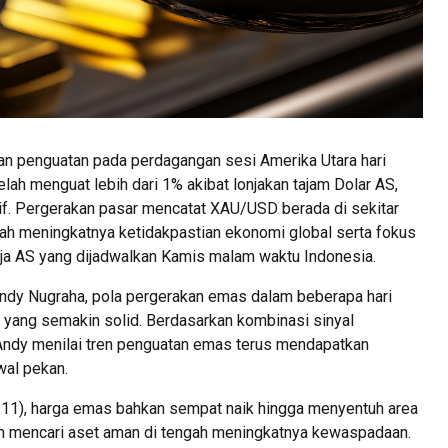
 penguatan pada perdagangan sesi Amerika Utara hari
lah menguat lebih dari 1% akibat lonjakan tajam Dolar AS,
itif. Pergerakan pasar mencatat XAU/USD berada di sekitar
ngah meningkatnya ketidakpastian ekonomi global serta fokus
erja AS yang dijadwalkan Kamis malam waktu Indonesia.
Andy Nugraha, pola pergerakan emas dalam beberapa hari
 yang semakin solid. Berdasarkan kombinasi sinyal
 Andy menilai tren penguatan emas terus mendapatkan
wal pekan.
11), harga emas bahkan sempat naik hingga menyentuh area
h mencari aset aman di tengah meningkatnya kewaspadaan.