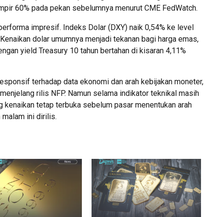
ri hampir 60% pada pekan sebelumnya menurut CME FedWatch.
performa impresif. Indeks Dolar (DXY) naik 0,54% ke level
r. Kenaikan dolar umumnya menjadi tekanan bagi harga emas,
engan yield Treasury 10 tahun bertahan di kisaran 4,11%
esponsif terhadap data ekonomi dan arah kebijakan moneter,
 menjelang rilis NFP. Namun selama indikator teknikal masih
g kenaikan tetap terbuka sebelum pasar menentukan arah
malam ini dirilis.