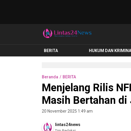
lintas24news.com
Menyingkap Setiap Realita
BERITA
HUKUM DAN KRIMIN
Beranda
BERITA
Menjelang Rilis N
Masih Bertahan di 
20 November 2025 1:49 am
lintas24news
Tim Redaksi