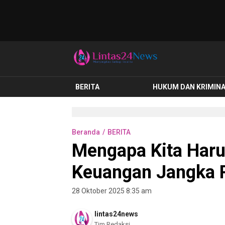
lintas24news.com
Menyingkap Setiap Realita
BERITA
HUKUM DAN KRIMIN
Beranda
BERITA
Mengapa Kita Har
Keuangan Jangka 
28 Oktober 2025 8:35 am
lintas24news
Tim Redaksi