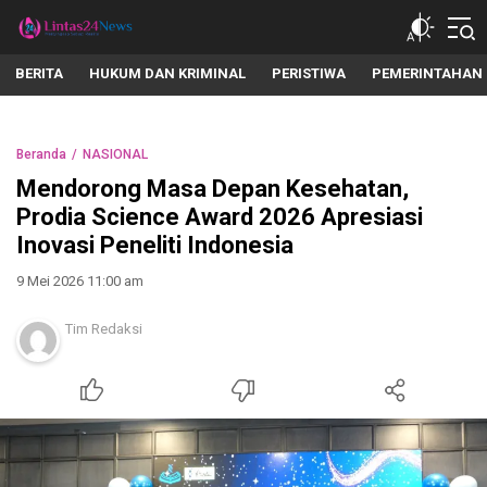
lintas24news.com
Menyingkap Setiap Realita
BERITA
HUKUM DAN KRIMINAL
PERISTIWA
PEMERINTAHAN
Beranda
NASIONAL
Mendorong Masa Depan Kesehatan,
Prodia Science Award 2026 Apresiasi
Inovasi Peneliti Indonesia
9 Mei 2026 11:00 am
Tim Redaksi